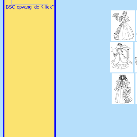
BSO opvang "de Killick"