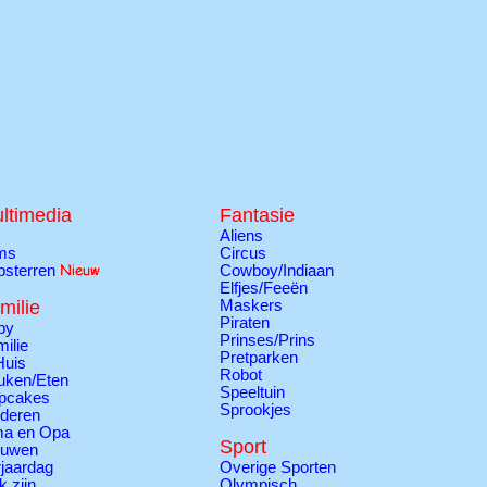
ltimedia
Fantasie
Aliens
lms
Circus
psterren
Cowboy/Indiaan
Elfjes/Feeën
milie
Maskers
Piraten
by
Prinses/Prins
ilie
Pretparken
Huis
Robot
uken/Eten
Speeltuin
pcakes
Sprookjes
nderen
a en Opa
Sport
ouwen
jaardag
Overige Sporten
k zijn
Olympisch