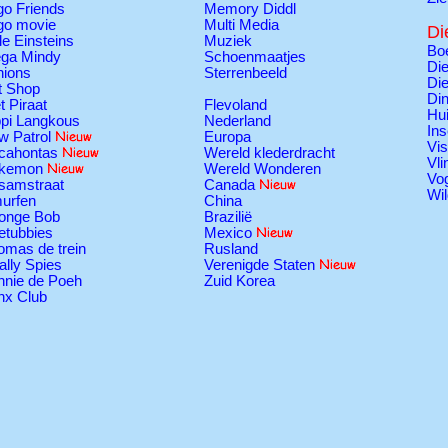
go Friends
Memory Diddl
go movie
Multi Media
Di
tle Einsteins
Muziek
Boe
ga Mindy
Schoenmaatjes
Die
nions
Sterrenbeeld
Die
t Shop
Di
t Piraat
Flevoland
Hui
ppi Langkous
Nederland
Ins
w Patrol
Europa
Vi
cahontas
Wereld klederdracht
Vli
kemon
Wereld Wonderen
Vo
samstraat
Canada
Wil
urfen
China
onge Bob
Brazilië
etubbies
Mexico
omas de trein
Rusland
ally Spies
Verenigde Staten
nnie de Poeh
Zuid Korea
nx Club