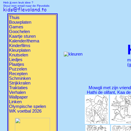
Heb jij een leuk idee ?
Stuur een email naar de Flevokids
Thuis
Bouwplaten
Games
Goochelen
Kaartje sturen
Kalender/thema
Kinderfilms
Kleurplaten
Knutselen
Liedjes
m
Plaatjes
(g
Puzzelen
Recepten
Schminken
Strijkkralen
Traktaties
Mowgli met zijn vriend
Verhalen
Hathi de olifant, Kaa d
Wallpaper
Linken
Olympische spelen
WK voetbal 2026