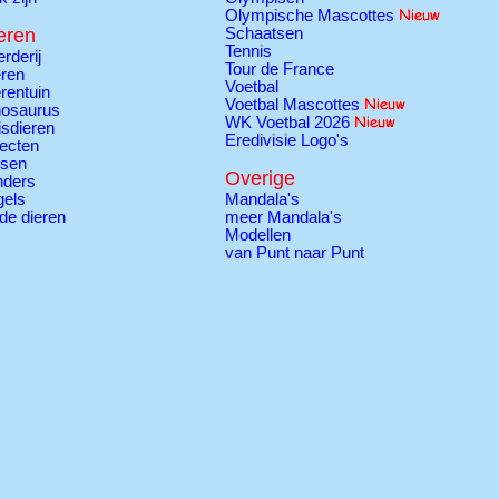
Olympische Mascottes
eren
Schaatsen
Tennis
rderij
Tour de France
ren
Voetbal
rentuin
Voetbal Mascottes
nosaurus
WK Voetbal 2026
sdieren
Eredivisie Logo's
ecten
ssen
Overige
nders
gels
Mandala's
de dieren
meer Mandala's
Modellen
van Punt naar Punt