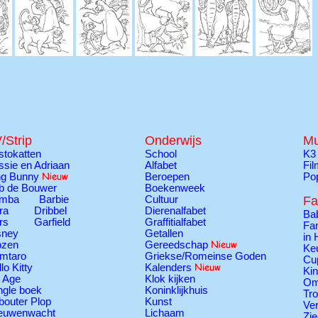
/Strip
Onderwijs
Mu
stokatten
School
K3
ssie en Adriaan
Alfabet
Fi
ng Bunny
Beroepen
Po
b de Bouwer
Boekenweek
mba
Barbie
Cultuur
Fa
ra
Dribbel
Dierenalfabet
Ba
rs
Garfield
Graffitialfabet
Fam
sney
Getallen
in 
ozen
Gereedschap
Ke
mtaro
Griekse/Romeinse Goden
Cu
lo Kitty
Kalenders
Ki
e Age
Klok kijken
Om
ngle boek
Koninklijkhuis
Tr
bouter Plop
Kunst
Ver
euwenwacht
Lichaam
Zie