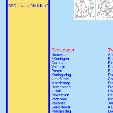
BSO opvang "de Killick"
Feestdagen
TV
Nieuwjaar
Ari
3Koningen
Ba
Carnaval
Bi
Valentijn
Bo
Pasen
Bu
Koningsdag
Do
4 en 5 mei
Ca
Moederdag
Di
Hemelvaart
Fr
Luilak
Ha
Pinksteren
Hel
Vaderdag
Ic
Vakantie
Ju
Suikerfeest
Ka
Prinsjesdag
Le