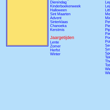
Dierendag
Le
Kinderboekenweek
Le
Halloween
Lit
Sint Maarten
Me
Advent
Mi
Sinterklaas
Pe
Chanoeka
Pie
Kerstmis
Pi
Pa
Jaargetijden
Po
Po
Lente
Se
Zomer
Sm
Herfst
Sp
Winter
Tel
Th
Tot
Wi
Wi