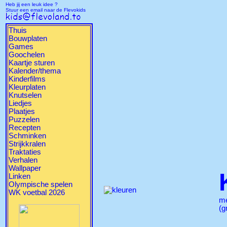
Heb jij een leuk idee ?
Stuur een email naar de Flevokids
Thuis
Bouwplaten
Games
Goochelen
Kaartje sturen
Kalender/thema
Kinderfilms
Kleurplaten
Knutselen
Liedjes
Plaatjes
Puzzelen
Recepten
Schminken
Strijkkralen
Traktaties
Verhalen
Wallpaper
Linken
Olympische spelen
WK voetbal 2026
m
(g