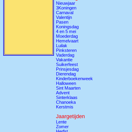
Nieuwjaar
3Koningen
Carnaval
Valentijn
Pasen
Koningsdag
4 en 5 mei
Moederdag
Hemelvaart
Luilak
Pinksteren
Vaderdag
Vakantie
Suikerfeest
Prinsjesdag
Dierendag
Kinderboekenweek
Halloween
Sint Maarten
Advent
Sinterklaas
Chanoeka
Kerstmis
Jaargetijden
Lente
Zomer
Herfst