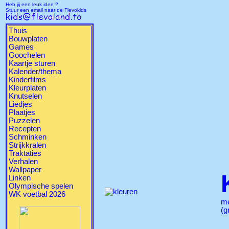
Heb jij een leuk idee ?
Stuur een email naar de Flevokids
Thuis
Bouwplaten
Games
Goochelen
Kaartje sturen
Kalender/thema
Kinderfilms
Kleurplaten
Knutselen
Liedjes
Plaatjes
Puzzelen
Recepten
Schminken
Strijkkralen
Traktaties
Verhalen
Wallpaper
Linken
Olympische spelen
WK voetbal 2026
m
(g