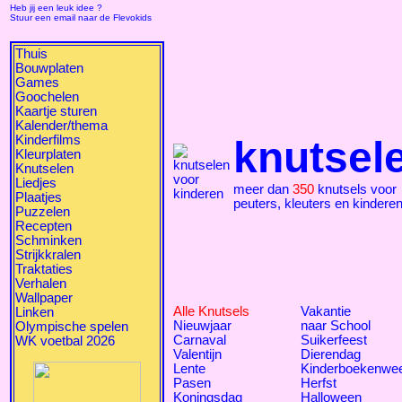
Heb jij een leuk idee ?
Stuur een email naar de Flevokids
Thuis
Bouwplaten
Games
Goochelen
Kaartje sturen
Kalender/thema
Kinderfilms
knutsel
Kleurplaten
Knutselen
Liedjes
meer dan
350
knutsels voor
Plaatjes
peuters, kleuters en kindere
Puzzelen
Recepten
Schminken
Strijkkralen
Traktaties
Verhalen
Wallpaper
Alle Knutsels
Vakantie
Linken
Nieuwjaar
naar School
Olympische spelen
Carnaval
Suikerfeest
WK voetbal 2026
Valentijn
Dierendag
Lente
Kinderboekenwe
Pasen
Herfst
Koningsdag
Halloween