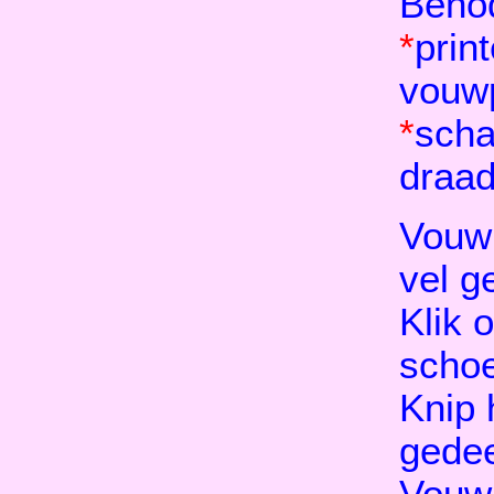
Beno
*
prin
vouw
*
scha
draad
Vouw 
vel g
Klik 
schoe
Knip 
gedee
Vouw 