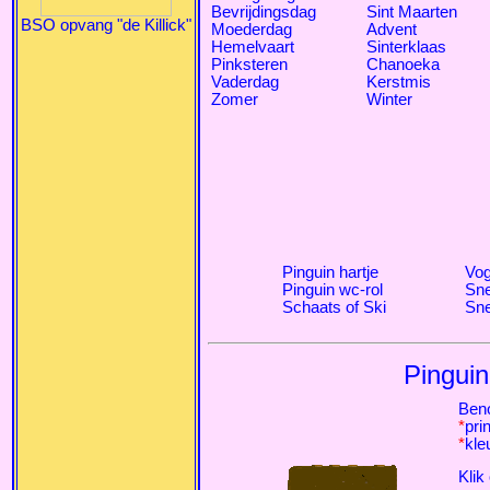
Bevrijdingsdag
Sint Maarten
BSO opvang "de Killick"
Moederdag
Advent
Hemelvaart
Sinterklaas
Pinksteren
Chanoeka
Vaderdag
Kerstmis
Zomer
Winter
Pinguin hartje
Vog
Pinguin wc-rol
Sn
Schaats of Ski
Sne
Pinguin
Ben
*
pri
*
kle
Klik