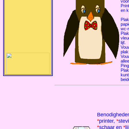
voor
Prin
en k
Plak
papi
wc-r
Plak
vleu
lijf.
Vouw
plak
Vouw
alle
Ping
Plak
kunt
beid
Benodighede
*
printer,
*
stev
*
schaar en
*
l