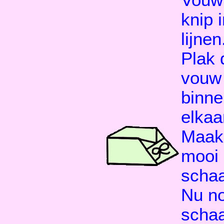
knip 
lijnen
Plak 
vouw 
binne
elkaa
Maak 
mooi s
schaa
Nu no
schaa