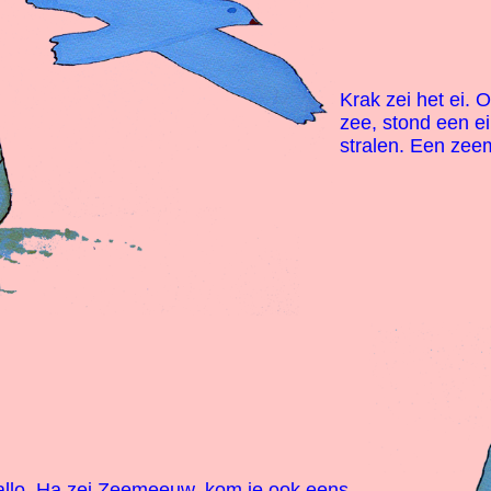
Krak zei het ei. 
zee, stond een e
stralen. Een zee
hallo. Ha zei Zeemeeuw, kom je ook eens