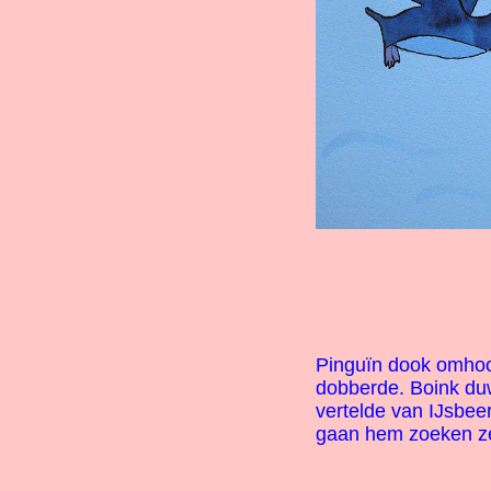
Pinguïn dook omhoo
dobberde. Boink duw
vertelde van IJsbee
gaan hem zoeken z