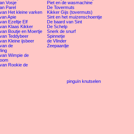
an Vosje
Piet en de wasmachine
an Parel
De Tovermuts
van Het kleine varken
Kikker Gijs (tovermuts)
van Apie
Sint en het muizenschoentje
an Ezeltje Elf
De baard van Sint
van Klaas Kikker
De Schelp
van Boutje en Moertje
Snerk de snurf
 van Teddybeer
Spinnetje
van Kleine ijsbeer
de Vlinder
 van de
Zeepaardje
ling
 van Wimpie de
boom
 van Rookie de
pinguïn knutselen