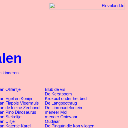
alen
n kinderen
n Olifantje
Blub de vis
De Kerstboom
an Egel en Konijn
Krokodil onder het bed
an Flappie Vleermuis
De Langpootmug
an de kleine Zeehond
De Limonadefontein
an Pino Dinosaurus
meneer Mol
an Stekeltje
meneer Ooievaar
n Uiltje
Oudjaar
an Katertje Karel
De Pinguïn die kon vliegen