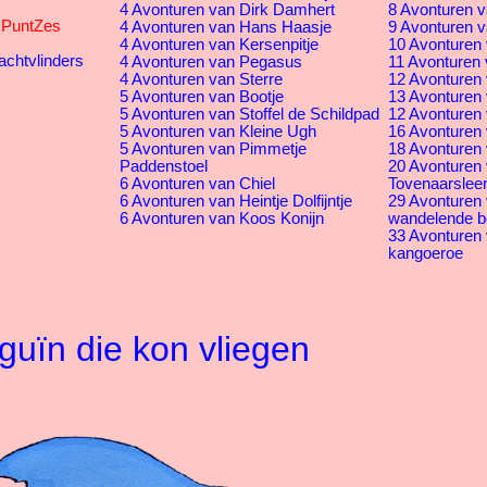
4 Avonturen van Dirk Damhert
8 Avonturen v
s PuntZes
4 Avonturen van Hans Haasje
9 Avonturen v
4 Avonturen van Kersenpitje
10 Avonturen 
achtvlinders
4 Avonturen van Pegasus
11 Avonturen 
4 Avonturen van Sterre
12 Avonturen v
5 Avonturen van Bootje
13 Avonturen 
5 Avonturen van Stoffel de Schildpad
12 Avonturen 
5 Avonturen van Kleine Ugh
16 Avonturen
5 Avonturen van Pimmetje
18 Avonturen 
Paddenstoel
20 Avonturen
6 Avonturen van Chiel
Tovenaarsleer
6 Avonturen van Heintje Dolfijntje
29 Avonturen
6 Avonturen van Koos Konijn
wandelende 
33 Avonturen
kangoeroe
guïn die kon vliegen