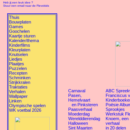
Heb jij een leuk idee ?
Stuur een email naar de Flevokids
Thuis
Bouwplaten
Games
Goochelen
Kaartje sturen
Kalender/thema
Kinderfilms
Kleurplaten
Knutselen
Liedjes
Plaatjes
Puzzelen
Recepten
Schminken
Strijkkralen
Traktaties
Carnaval
ABC Spreek
Verhalen
Pasen,
Franciscus v
Wallpaper
Hemelvaart
Kinderboeke
Linken
en Pinksteren
Poësie Albu
Olympische spelen
Paasverhaal
Sprookjes
WK voetbal 2026
Moederdag
Werkstuk Fl
Werelddierendag
Knoem, een
Halloween
verhaal
Sint Maarten
in 20 delen