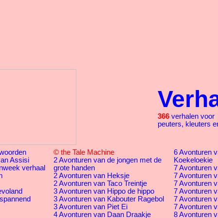
Verh
366
verhalen voor
peuters, kleuters e
woorden
© the Tale Machine
6 Avonturen va
an Assisi
2 Avonturen van de jongen met de
Koekeloekie
nweek verhaal
grote handen
7 Avonturen v
m
2 Avonturen van Heksje
7 Avonturen v
2 Avonturen van Taco Treintje
7 Avonturen v
evoland
3 Avonturen van Hippo de hippo
7 Avonturen v
 spannend
3 Avonturen van Kabouter Ragebol
7 Avonturen v
3 Avonturen van Piet Ei
7 Avonturen va
4 Avonturen van Daan Draakje
8 Avonturen v