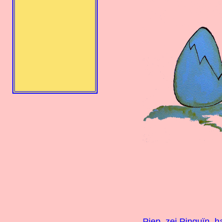
Piep, zei Pinguïn, 