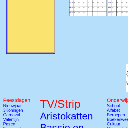
Feestdagen
TV/Strip
Onderwij
Nieuwjaar
School
3Koningen
Alfabet
Aristokatten
Carnaval
Beroepen
Valentijn
Boekenwe
Pasen
Bassie en
Cultuur