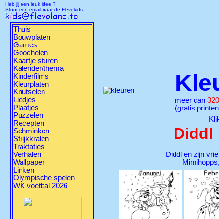
Heb jij een leuk idee ?
Stuur een email naar de Flevokids
Thuis
Bouwplaten
Games
Goochelen
Kaartje sturen
Kalender/thema
Kle
Kinderfilms
Kleurplaten
Knutselen
Liedjes
meer dan
320
Plaatjes
(gratis printen
Puzzelen
Kli
Recepten
Diddl
Schminken
Strijkkralen
Traktaties
Verhalen
Diddl en zijn vri
Wallpaper
Mimihopps, 
Linken
Olympische spelen
WK voetbal 2026