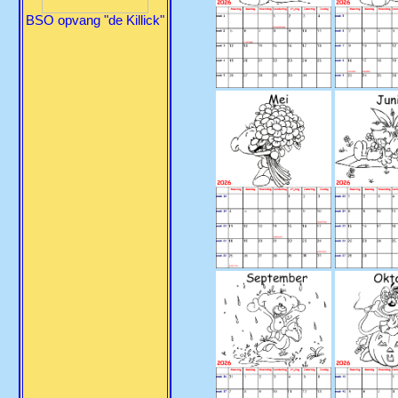
BSO opvang "de Killick"