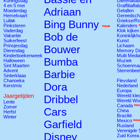
Koningsdag
Dierenalfab
4 en 5 mei
Graffitialfa
Adriaan
Moederdag
Getallen
Hemelvaart
Gereedsch
Luilak
Bing Bunny
Griekse/R
Pinksteren
Kalenders
Vaderdag
Klok kijken
Bob de
Vakantie
Koninklijkh
Suikerfeest
Kunst
Prinsjesdag
Bouwer
Lichaam
Dierendag
Memory Di
Kinderboekenweek
Multi Medi
Bumba
Halloween
Muziek
Sint Maarten
Schoenmaa
Advent
Barbie
Sterrenbee
Sinterklaas
Chanoeka
Flevoland
Dora
Kerstmis
Nederland
Europa
Jaargetijden
Dribbel
Wereld kle
Wereld Wo
Lente
Canada
Zomer
Cars
China
Herfst
Brazilië
Winter
Garfield
Mexico
Rusland
Verenigde 
Disney
Zuid Korea