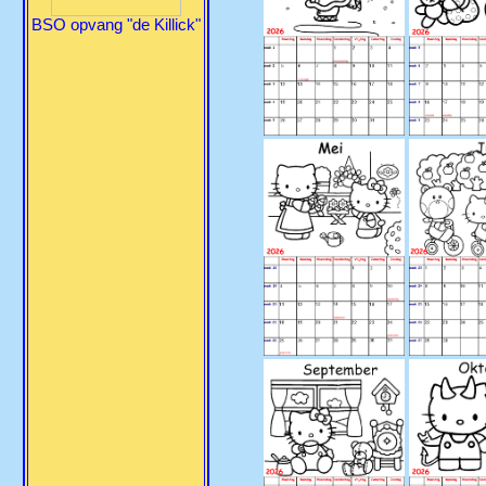
BSO opvang "de Killick"