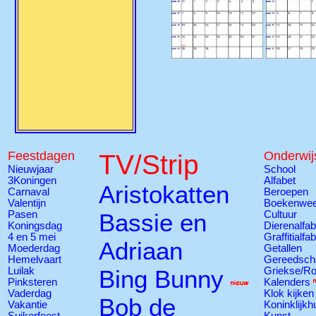
Feestdagen
TV/Strip
Onderwij
Nieuwjaar
School
3Koningen
Alfabet
Aristokatten
Carnaval
Beroepen
Valentijn
Boekenwe
Pasen
Bassie en
Cultuur
Koningsdag
Dierenalfab
4 en 5 mei
Graffitialfa
Adriaan
Moederdag
Getallen
Hemelvaart
Gereedsch
Luilak
Bing Bunny
Griekse/R
Pinksteren
Kalenders
Vaderdag
Klok kijken
Bob de
Vakantie
Koninklijkh
Suikerfeest
Kunst