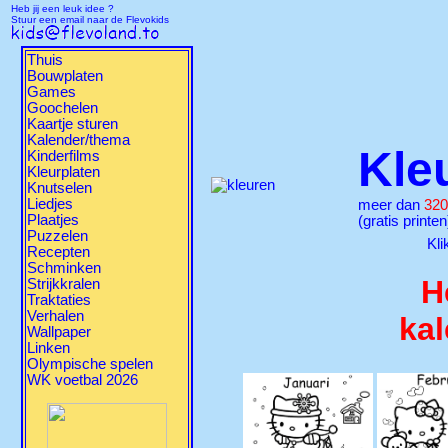
Heb jij een leuk idee ?
Stuur een email naar de Flevokids
Thuis
Bouwplaten
Games
Goochelen
Kaartje sturen
Kalender/thema
Kle
Kinderfilms
Kleurplaten
Knutselen
Liedjes
meer dan
320
Plaatjes
(gratis printen
Puzzelen
Kli
Recepten
Schminken
H
Strijkkralen
Traktaties
Verhalen
ka
Wallpaper
Linken
Olympische spelen
WK voetbal 2026