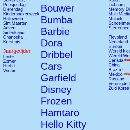
Prinsjesdag
Bouwer
Lichaam
Dierendag
Memory Di
Kinderboekenweek
Multi Medi
Bumba
Halloween
Muziek
Sint Maarten
Schoenmaa
Advent
Barbie
Sterrenbee
Sinterklaas
Chanoeka
Flevoland
Dora
Kerstmis
Nederland
Europa
Jaargetijden
Dribbel
Wereld kle
Wereld Wo
Lente
Canada
Zomer
Cars
China
Herfst
Brazilië
Winter
Garfield
Mexico
Rusland
Verenigde 
Disney
Zuid Korea
Frozen
Hamtaro
Hello Kitty