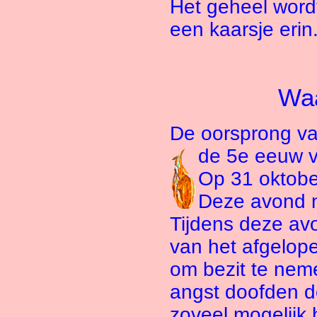
Het geheel word
een kaarsje erin
Waa
De oorsprong van
de 5e eeuw v
Op 31 oktober
Deze avond no
Tijdens deze av
van het afgelop
om bezit te nem
angst doofden 
zoveel mogelijk 