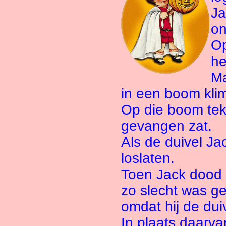
Ja
on
Op
he
Ma
in een boom kli
Op die boom teke
gevangen zat.
Als de duivel Ja
loslaten.
Toen Jack dood w
zo slecht was ge
omdat hij de dui
In plaats daarva