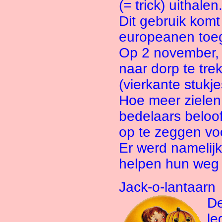
(= trick) uithalen
Dit gebruik komt
europeanen toe
Op 2 november, A
naar dorp te tre
(vierkante stukj
Hoe meer zielen
bedelaars beloo
op te zeggen vo
Er werd namelij
helpen hun weg 
Jack-o-lantaarn
De
le