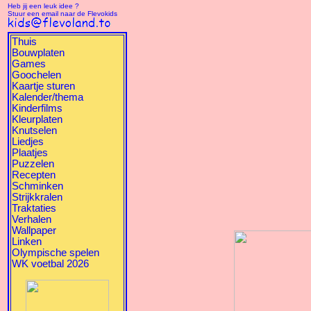
Heb jij een leuk idee ?
Stuur een email naar de Flevokids
Thuis
Bouwplaten
Games
Goochelen
Kaartje sturen
Kalender/thema
Kinderfilms
Kleurplaten
Knutselen
Liedjes
Plaatjes
Puzzelen
Recepten
Schminken
Strijkkralen
Traktaties
Verhalen
Wallpaper
Linken
Olympische spelen
WK voetbal 2026