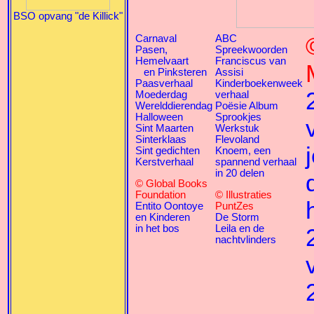
BSO opvang "de Killick"
Carnaval
ABC
Pasen,
Spreekwoorden
Hemelvaart
Franciscus van
en Pinksteren
Assisi
Paasverhaal
Kinderboekenweek
Moederdag
verhaal
Werelddierendag
Poësie Album
Halloween
Sprookjes
Sint Maarten
Werkstuk
Sinterklaas
Flevoland
Sint gedichten
Knoem, een
Kerstverhaal
spannend verhaal
in 20 delen
© Global Books
Foundation
© Illustraties
Entito Oontoye
PuntZes
en Kinderen
De Storm
in het bos
Leila en de
nachtvlinders