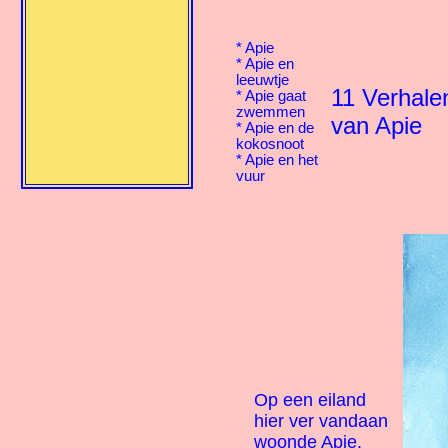
*
Apie
*
Apie en
leeuwtje
11 Verhale
*
Apie gaat
zwemmen
van Apie
*
Apie en de
kokosnoot
*
Apie en het
vuur
Op een eiland
hier ver vandaan
woonde Apie.