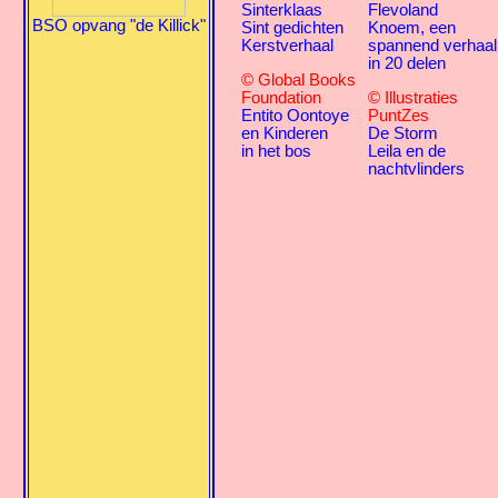
Sinterklaas
Flevoland
BSO opvang "de Killick"
Sint gedichten
Knoem, een
Kerstverhaal
spannend verhaal
in 20 delen
© Global Books
Foundation
© Illustraties
Entito Oontoye
PuntZes
en Kinderen
De Storm
in het bos
Leila en de
nachtvlinders