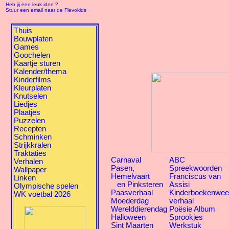
Heb jij een leuk idee ?
Stuur een email naar de Flevokids
Thuis
Bouwplaten
Games
Goochelen
Kaartje sturen
Kalender/thema
Kinderfilms
Kleurplaten
Knutselen
Liedjes
Plaatjes
Puzzelen
Recepten
Schminken
Strijkkralen
Traktaties
Carnaval
ABC
Verhalen
Pasen,
Spreekwoorden
Wallpaper
Hemelvaart
Franciscus van
Linken
en Pinksteren
Assisi
Olympische spelen
Paasverhaal
Kinderboekenwe
WK voetbal 2026
Moederdag
verhaal
Werelddierendag
Poësie Album
Halloween
Sprookjes
Sint Maarten
Werkstuk