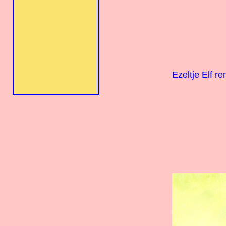
Ezeltje Elf r