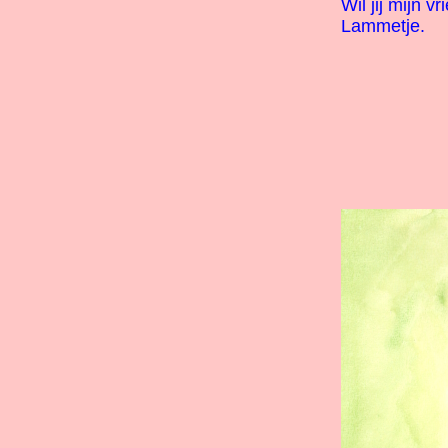
Wil jij mijn v
Lammetje.