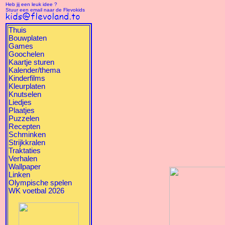
Heb jij een leuk idee ?
Stuur een email naar de Flevokids
Thuis
Bouwplaten
Games
Goochelen
Kaartje sturen
Kalender/thema
Kinderfilms
Kleurplaten
Knutselen
Liedjes
Plaatjes
Puzzelen
Recepten
Schminken
Strijkkralen
Traktaties
Verhalen
Wallpaper
Linken
Olympische spelen
WK voetbal 2026