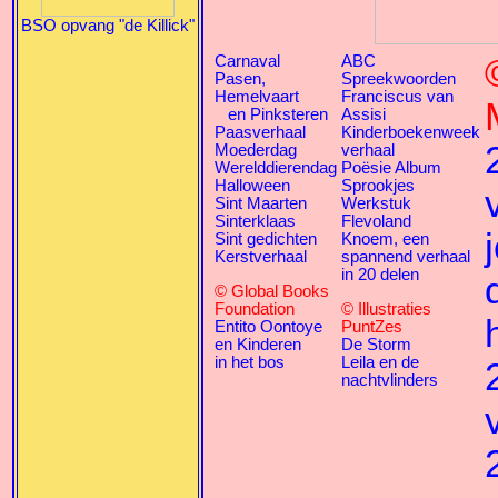
BSO opvang "de Killick"
Carnaval
ABC
Pasen,
Spreekwoorden
Hemelvaart
Franciscus van
en Pinksteren
Assisi
Paasverhaal
Kinderboekenweek
Moederdag
verhaal
Werelddierendag
Poësie Album
Halloween
Sprookjes
Sint Maarten
Werkstuk
Sinterklaas
Flevoland
Sint gedichten
Knoem, een
Kerstverhaal
spannend verhaal
in 20 delen
© Global Books
Foundation
© Illustraties
Entito Oontoye
PuntZes
en Kinderen
De Storm
in het bos
Leila en de
nachtvlinders