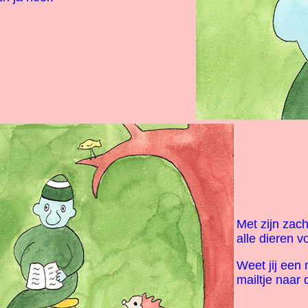
Met zijn zach
alle dieren v
Weet jij een
mailtje naar