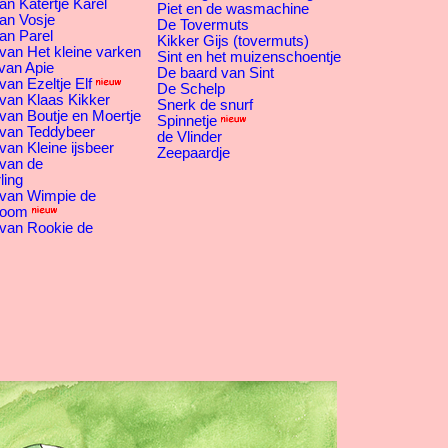
an Katertje Karel
Piet en de wasmachine
an Vosje
De Tovermuts
an Parel
Kikker Gijs (tovermuts)
van Het kleine varken
Sint en het muizenschoentje
van Apie
De baard van Sint
an Ezeltje Elf
De Schelp
van Klaas Kikker
Snerk de snurf
van Boutje en Moertje
Spinnetje
 van Teddybeer
de Vlinder
van Kleine ijsbeer
Zeepaardje
 van de
ling
 van Wimpie de
boom
 van Rookie de