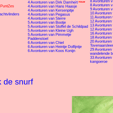
8 Avonturen v
4 Avonturen van Dirk Damhert
8 Avonturen v
s PuntZes
4 Avonturen van Hans Haasje
9 Avonturen v
4 Avonturen van Kersenpitje
10 Avonturen 
achtvlinders
4 Avonturen van Pegasus
11 Avonturen 
4 Avonturen van Sterre
12 Avonturen v
5 Avonturen van Bootje
13 Avonturen 
5 Avonturen van Stoffel de Schildpad
12 Avonturen 
5 Avonturen van Kleine Ugh
16 Avonturen
5 Avonturen van Pimmetje
18 Avonturen 
Paddenstoel
20 Avonturen
6 Avonturen van Chiel
Tovenaarsleer
6 Avonturen van Heintje Dolfijntje
29 Avonturen
6 Avonturen van Koos Konijn
wandelende 
33 Avonturen
kangoeroe
 de snurf