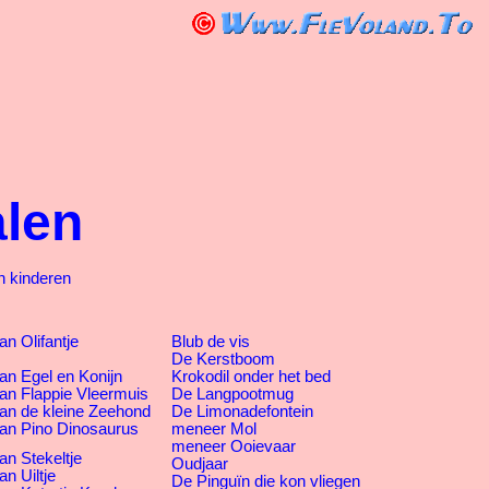
alen
n kinderen
n Olifantje
Blub de vis
De Kerstboom
an Egel en Konijn
Krokodil onder het bed
an Flappie Vleermuis
De Langpootmug
an de kleine Zeehond
De Limonadefontein
an Pino Dinosaurus
meneer Mol
meneer Ooievaar
an Stekeltje
Oudjaar
n Uiltje
De Pinguïn die kon vliegen