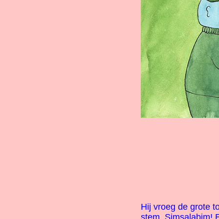
Hij vroeg de grote t
stem. Simsalabim! E