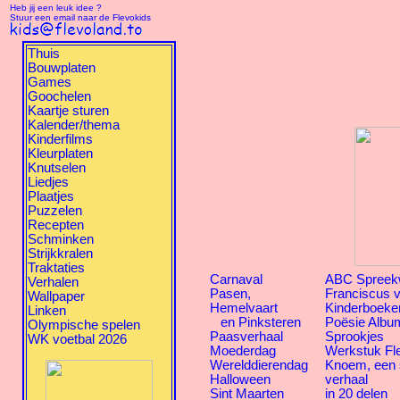
Heb jij een leuk idee ?
Stuur een email naar de Flevokids
Thuis
Bouwplaten
Games
Goochelen
Kaartje sturen
Kalender/thema
Kinderfilms
Kleurplaten
Knutselen
Liedjes
Plaatjes
Puzzelen
Recepten
Schminken
Strijkkralen
Traktaties
Carnaval
ABC Spreek
Verhalen
Pasen,
Franciscus v
Wallpaper
Hemelvaart
Kinderboeke
Linken
en Pinksteren
Poësie Albu
Olympische spelen
Paasverhaal
Sprookjes
WK voetbal 2026
Moederdag
Werkstuk Fl
Werelddierendag
Knoem, een
Halloween
verhaal
Sint Maarten
in 20 delen