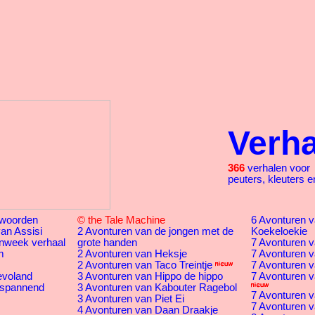
Verh
366
verhalen voor
peuters, kleuters e
woorden
© the Tale Machine
6 Avonturen va
an Assisi
2 Avonturen van de jongen met de
Koekeloekie
nweek verhaal
grote handen
7 Avonturen v
m
2 Avonturen van Heksje
7 Avonturen v
2 Avonturen van Taco Treintje
7 Avonturen v
evoland
3 Avonturen van Hippo de hippo
7 Avonturen v
 spannend
3 Avonturen van Kabouter Ragebol
7 Avonturen v
3 Avonturen van Piet Ei
7 Avonturen va
4 Avonturen van Daan Draakje