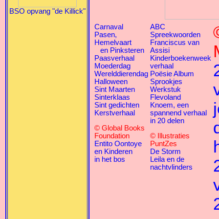
BSO opvang "de Killick"
Carnaval
ABC
Pasen,
Spreekwoorden
Hemelvaart
Franciscus van
en Pinksteren
Assisi
Paasverhaal
Kinderboekenweek
Moederdag
verhaal
Werelddierendag
Poësie Album
Halloween
Sprookjes
Sint Maarten
Werkstuk
Sinterklaas
Flevoland
Sint gedichten
Knoem, een
Kerstverhaal
spannend verhaal
in 20 delen
© Global Books
Foundation
© Illustraties
Entito Oontoye
PuntZes
en Kinderen
De Storm
in het bos
Leila en de
nachtvlinders