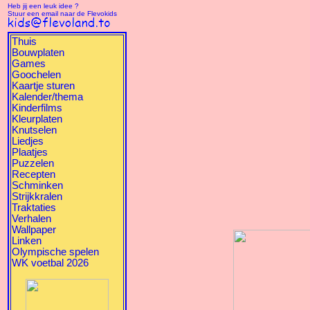
Heb jij een leuk idee ?
Stuur een email naar de Flevokids
Thuis
Bouwplaten
Games
Goochelen
Kaartje sturen
Kalender/thema
Kinderfilms
Kleurplaten
Knutselen
Liedjes
Plaatjes
Puzzelen
Recepten
Schminken
Strijkkralen
Traktaties
Verhalen
Wallpaper
Linken
Olympische spelen
WK voetbal 2026