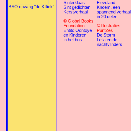
Sinterklaas
Flevoland
BSO opvang "de Killick"
Sint gedichten
Knoem, een
Kerstverhaal
spannend verhaal
in 20 delen
© Global Books
Foundation
© Illustraties
Entito Oontoye
PuntZes
en Kinderen
De Storm
in het bos
Leila en de
nachtvlinders