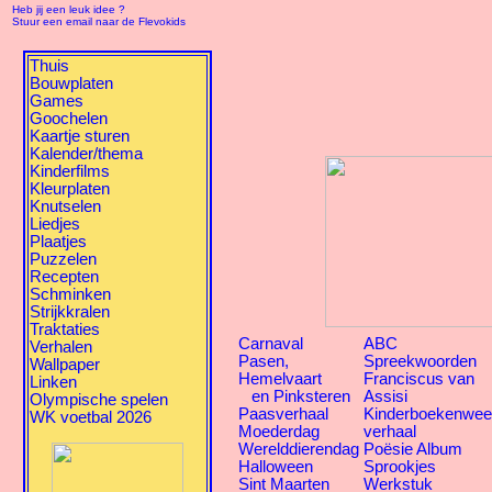
Heb jij een leuk idee ?
Stuur een email naar de Flevokids
Thuis
Bouwplaten
Games
Goochelen
Kaartje sturen
Kalender/thema
Kinderfilms
Kleurplaten
Knutselen
Liedjes
Plaatjes
Puzzelen
Recepten
Schminken
Strijkkralen
Traktaties
Carnaval
ABC
Verhalen
Pasen,
Spreekwoorden
Wallpaper
Hemelvaart
Franciscus van
Linken
en Pinksteren
Assisi
Olympische spelen
Paasverhaal
Kinderboekenwe
WK voetbal 2026
Moederdag
verhaal
Werelddierendag
Poësie Album
Halloween
Sprookjes
Sint Maarten
Werkstuk