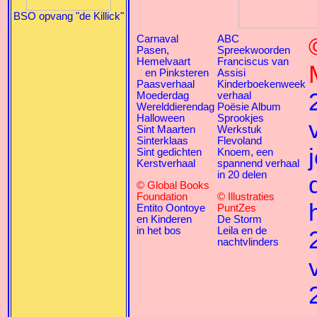
BSO opvang "de Killick"
Carnaval
ABC
Pasen,
Spreekwoorden
Hemelvaart
Franciscus van
en Pinksteren
Assisi
Paasverhaal
Kinderboekenweek
Moederdag
verhaal
Werelddierendag
Poësie Album
Halloween
Sprookjes
Sint Maarten
Werkstuk
Sinterklaas
Flevoland
Sint gedichten
Knoem, een
Kerstverhaal
spannend verhaal
in 20 delen
© Global Books
Foundation
© Illustraties
Entito Oontoye
PuntZes
en Kinderen
De Storm
in het bos
Leila en de
nachtvlinders