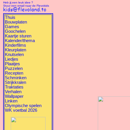
Heb jij een leuk idee ?
Stuur een email naar de Flevokids
Thuis
Bouwplaten
Games
Goochelen
Kaartje sturen
Kalender/thema
Kinderfilms
Kleurplaten
Knutselen
Liedjes
Plaatjes
Puzzelen
Recepten
Schminken
Strijkkralen
Traktaties
Verhalen
Wallpaper
Linken
Olympische spelen
WK voetbal 2026