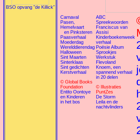
BSO opvang "de Killick"
Carnaval
ABC
Pasen,
Spreekwoorden
Hemelvaart
Franciscus van
en Pinksteren
Assisi
Paasverhaal
Kinderboekenweek
Moederdag
verhaal
Werelddierendag
Poësie Album
Halloween
Sprookjes
Sint Maarten
Werkstuk
Sinterklaas
Flevoland
Sint gedichten
Knoem, een
Kerstverhaal
spannend verhaal
in 20 delen
© Global Books
Foundation
© Illustraties
Entito Oontoye
PuntZes
en Kinderen
De Storm
in het bos
Leila en de
nachtvlinders