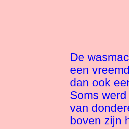
De wasmach
een vreemd
dan ook ee
Soms werd 
van donder
boven zijn h