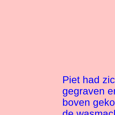
Piet had zi
gegraven e
boven gek
de wasmach