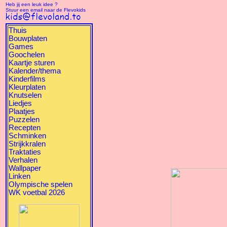
Heb jij een leuk idee ?
Stuur een email naar de Flevokids
Thuis
Bouwplaten
Games
Goochelen
Kaartje sturen
Kalender/thema
Kinderfilms
Kleurplaten
Knutselen
Liedjes
Plaatjes
Puzzelen
Recepten
Schminken
Strijkkralen
Traktaties
Verhalen
Wallpaper
Linken
Olympische spelen
WK voetbal 2026