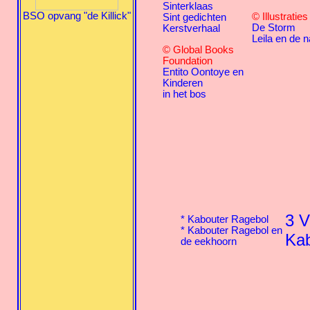
Sinterklaas
BSO opvang "de Killick"
© Illustratie
Sint gedichten
De Storm
Kerstverhaal
Leila en de n
© Global Books
Foundation
Entito Oontoye en
Kinderen
in het bos
3 V
*
Kabouter Ragebol
*
Kabouter Ragebol en
Kab
de eekhoorn