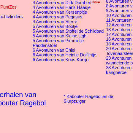
8 Avonturen v
4 Avonturen van Dirk Damhert
8 Avonturen v
s PuntZes
4 Avonturen van Hans Haasje
9 Avonturen v
4 Avonturen van Kersenpitje
10 Avonturen 
achtvlinders
4 Avonturen van Pegasus
11 Avonturen 
4 Avonturen van Sterre
12 Avonturen v
5 Avonturen van Bootje
13 Avonturen 
5 Avonturen van Stoffel de Schildpad
12 Avonturen 
5 Avonturen van Kleine Ugh
16 Avonturen
5 Avonturen van Pimmetje
18 Avonturen 
Paddenstoel
20 Avonturen
6 Avonturen van Chiel
Tovenaarsleer
6 Avonturen van Heintje Dolfijntje
29 Avonturen
6 Avonturen van Koos Konijn
wandelende 
33 Avonturen
kangoeroe
erhalen van
*
Kabouter Ragebol en de
outer Ragebol
Slurpzuiger