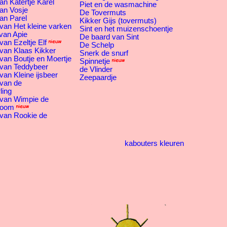
an Katertje Karel
Piet en de wasmachine
an Vosje
De Tovermuts
an Parel
Kikker Gijs (tovermuts)
van Het kleine varken
Sint en het muizenschoentje
van Apie
De baard van Sint
an Ezeltje Elf
De Schelp
van Klaas Kikker
Snerk de snurf
van Boutje en Moertje
Spinnetje
 van Teddybeer
de Vlinder
van Kleine ijsbeer
Zeepaardje
 van de
ling
 van Wimpie de
boom
 van Rookie de
kabouters kleuren