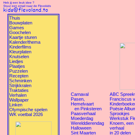
Heb jij een leuk idee ?
Stuur een email naar de Flevokids
Thuis
Bouwplaten
Games
Goochelen
Kaartje sturen
Kalender/thema
Kinderfilms
Kleurplaten
Knutselen
Liedjes
Plaatjes
Puzzelen
Recepten
Schminken
Strijkkralen
Traktaties
Carnaval
ABC Spreek
Verhalen
Pasen,
Franciscus v
Wallpaper
Hemelvaart
Kinderboeke
Linken
en Pinksteren
Poësie Albu
Olympische spelen
Paasverhaal
Sprookjes
WK voetbal 2026
Moederdag
Werkstuk Fl
Werelddierendag
Knoem, een
Halloween
verhaal
Sint Maarten
in 20 delen