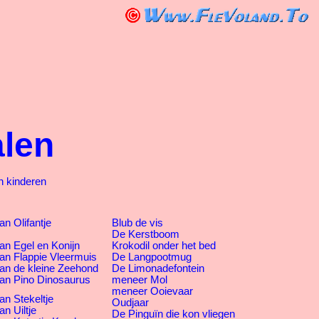
alen
n kinderen
n Olifantje
Blub de vis
De Kerstboom
an Egel en Konijn
Krokodil onder het bed
an Flappie Vleermuis
De Langpootmug
an de kleine Zeehond
De Limonadefontein
an Pino Dinosaurus
meneer Mol
meneer Ooievaar
an Stekeltje
Oudjaar
n Uiltje
De Pinguïn die kon vliegen