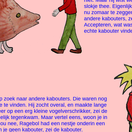
niet. Maar hij wist 
slokje thee. Eigenli
nu zomaar te zeggen
andere kabouters, zei
Accepteren, wat was 
echte kabouter vinden
p zoek naar andere kabouters. Die waren nog
e te vinden. Hij zocht overal, en maakte lange
meer op een erg kleine vogelverschrikker, zei de
delijk tegenkwam. Maar vertel eens, woon je in
ou nee, Ragebol had een nestje onderin een
 je geen kabouter, zei de kabouter.