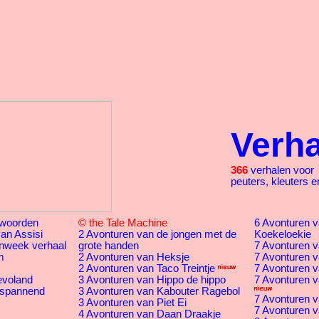
Verh
366
verhalen voor
peuters, kleuters e
woorden
© the Tale Machine
6 Avonturen va
an Assisi
2 Avonturen van de jongen met de
Koekeloekie
nweek verhaal
grote handen
7 Avonturen v
m
2 Avonturen van Heksje
7 Avonturen v
2 Avonturen van Taco Treintje
7 Avonturen v
evoland
3 Avonturen van Hippo de hippo
7 Avonturen v
 spannend
3 Avonturen van Kabouter Ragebol
7 Avonturen v
3 Avonturen van Piet Ei
7 Avonturen va
4 Avonturen van Daan Draakje