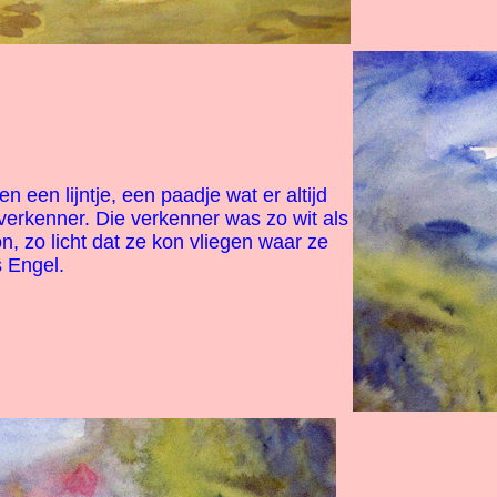
n een lijntje, een paadje wat er altijd
erkenner. Die verkenner was zo wit als
n, zo licht dat ze kon vliegen waar ze
 Engel.