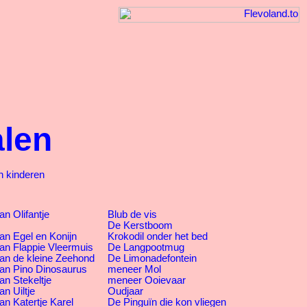
alen
n kinderen
n Olifantje
Blub de vis
De Kerstboom
an Egel en Konijn
Krokodil onder het bed
an Flappie Vleermuis
De Langpootmug
an de kleine Zeehond
De Limonadefontein
an Pino Dinosaurus
meneer Mol
an Stekeltje
meneer Ooievaar
n Uiltje
Oudjaar
an Katertje Karel
De Pinguïn die kon vliegen