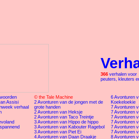
Verh
366
verhalen voor
peuters, kleuters e
woorden
© the Tale Machine
6 Avonturen va
an Assisi
2 Avonturen van de jongen met de
Koekeloekie
nweek verhaal
grote handen
7 Avonturen v
m
2 Avonturen van Heksje
7 Avonturen v
2 Avonturen van Taco Treintje
7 Avonturen v
evoland
3 Avonturen van Hippo de hippo
7 Avonturen v
 spannend
3 Avonturen van Kabouter Ragebol
7 Avonturen v
3 Avonturen van Piet Ei
7 Avonturen va
4 Avonturen van Daan Draakje
8 Avonturen v