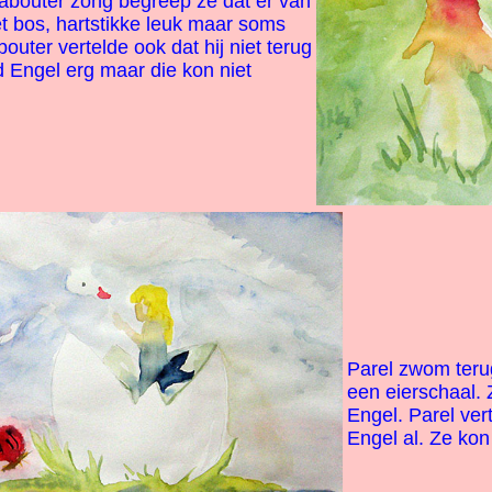
 kabouter zong begreep ze dat er van
et bos, hartstikke leuk maar soms
bouter vertelde ook dat hij niet terug
d Engel erg maar die kon niet
Parel zwom terug
een eierschaal. 
Engel. Parel ver
Engel al. Ze kon