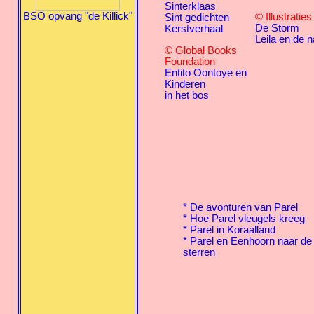
Sinterklaas
BSO opvang "de Killick"
© Illustratie
Sint gedichten
De Storm
Kerstverhaal
Leila en de n
© Global Books
Foundation
Entito Oontoye en
Kinderen
in het bos
* De avonturen van Parel
* Hoe Parel vleugels kreeg
* Parel in Koraalland
* Parel en Eenhoorn naar de
sterren