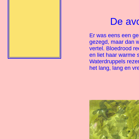
De avo
Er was eens een ged
gezegd, maar dan wo
vertel. Bloedrood ree
en liet haar warme s
Waterdruppels reze
het lang, lang en vr