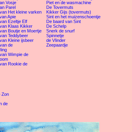
an Vosje
Piet en de wasmachine
an Parel
De Tovermuts
van Het kleine varken
Kikker Gijs (tovermuts)
van Apie
Sint en het muizenschoentje
an Ezeltje Elf
De baard van Sint
van Klaas Kikker
De Schelp
van Boutje en Moertje
Snerk de snurf
 van Teddybeer
Spinnetje
van Kleine ijsbeer
de Vlinder
 van de
Zeepaardje
ling
 van Wimpie de
boom
 van Rookie de
e Zon
n de