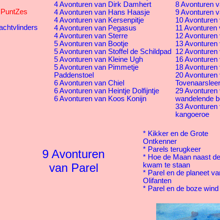
4 Avonturen van Dirk Damhert
8 Avonturen v
s PuntZes
4 Avonturen van Hans Haasje
9 Avonturen v
4 Avonturen van Kersenpitje
10 Avonturen 
achtvlinders
4 Avonturen van Pegasus
11 Avonturen 
4 Avonturen van Sterre
12 Avonturen v
5 Avonturen van Bootje
13 Avonturen 
5 Avonturen van Stoffel de Schildpad
12 Avonturen 
5 Avonturen van Kleine Ugh
16 Avonturen
5 Avonturen van Pimmetje
18 Avonturen 
Paddenstoel
20 Avonturen
6 Avonturen van Chiel
Tovenaarsleer
6 Avonturen van Heintje Dolfijntje
29 Avonturen
6 Avonturen van Koos Konijn
wandelende 
33 Avonturen
kangoeroe
*
Kikker en de Grote
Ontkenner
*
Parels terugkeer
9 Avonturen
*
Hoe de Maan naast d
van Parel
kwam te staan
*
Parel en de planeet va
Olifanten
*
Parel en de boze wind