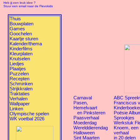
Heb jij een leuk idee ?
Stuur een email naar de Flevokids
Thuis
Bouwplaten
Games
Goochelen
Kaartje sturen
Kalender/thema
Kinderfilms
Kleurplaten
Knutselen
Liedjes
Plaatjes
Puzzelen
Recepten
Schminken
Strijkkralen
Traktaties
Carnaval
ABC Spreek
Verhalen
Pasen,
Franciscus v
Wallpaper
Hemelvaart
Kinderboeke
Linken
en Pinksteren
Poësie Albu
Olympische spelen
Paasverhaal
Sprookjes
WK voetbal 2026
Moederdag
Werkstuk Fl
Werelddierendag
Knoem, een
Halloween
verhaal
Sint Maarten
in 20 delen