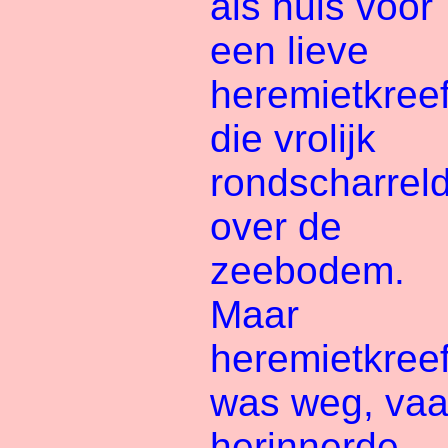
als huis voor
een lieve
heremietkreef
die vrolijk
rondscharrel
over de
zeebodem.
Maar
heremietkreef
was weg, va
herinnerde