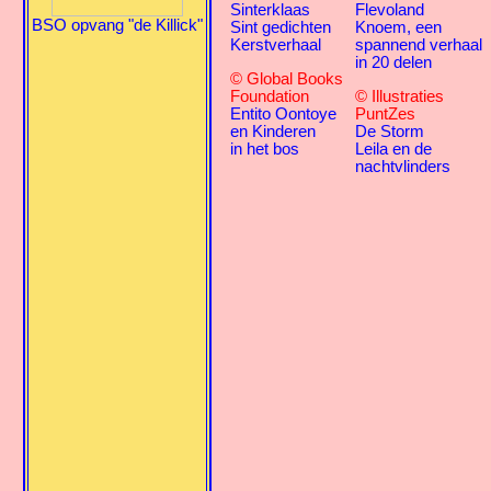
Sinterklaas
Flevoland
BSO opvang "de Killick"
Sint gedichten
Knoem, een
Kerstverhaal
spannend verhaal
in 20 delen
© Global Books
Foundation
© Illustraties
Entito Oontoye
PuntZes
en Kinderen
De Storm
in het bos
Leila en de
nachtvlinders