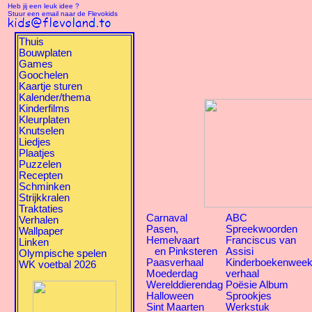
Heb jij een leuk idee ?
Stuur een email naar de Flevokids
Thuis
Bouwplaten
Games
Goochelen
Kaartje sturen
Kalender/thema
Kinderfilms
Kleurplaten
Knutselen
Liedjes
Plaatjes
Puzzelen
Recepten
Schminken
Strijkkralen
Traktaties
Carnaval
ABC
Verhalen
Pasen,
Spreekwoorden
Wallpaper
Hemelvaart
Franciscus van
Linken
en Pinksteren
Assisi
Olympische spelen
Paasverhaal
Kinderboekenwee
WK voetbal 2026
Moederdag
verhaal
Werelddierendag
Poësie Album
Halloween
Sprookjes
Sint Maarten
Werkstuk