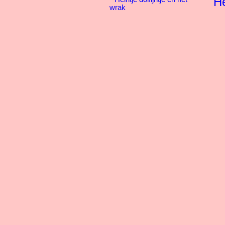
He
wrak