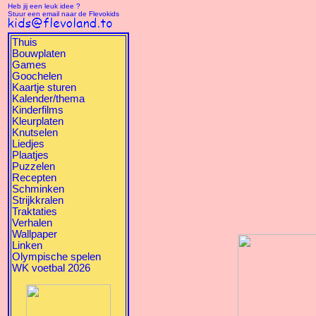
Heb jij een leuk idee ?
Stuur een email naar de Flevokids
Thuis
Bouwplaten
Games
Goochelen
Kaartje sturen
Kalender/thema
Kinderfilms
Kleurplaten
Knutselen
Liedjes
Plaatjes
Puzzelen
Recepten
Schminken
Strijkkralen
Traktaties
Verhalen
Wallpaper
Linken
Olympische spelen
WK voetbal 2026