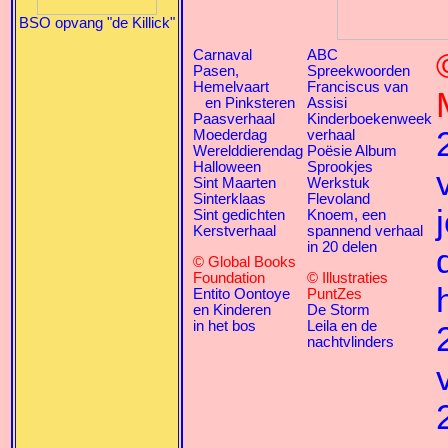
BSO opvang "de Killick"
Carnaval
ABC
Pasen,
Spreekwoorden
Hemelvaart
Franciscus van
en Pinksteren
Assisi
Paasverhaal
Kinderboekenweek
Moederdag
verhaal
Werelddierendag
Poësie Album
Halloween
Sprookjes
Sint Maarten
Werkstuk
Sinterklaas
Flevoland
Sint gedichten
Knoem, een
Kerstverhaal
spannend verhaal
in 20 delen
© Global Books
Foundation
© Illustraties
Entito Oontoye
PuntZes
en Kinderen
De Storm
in het bos
Leila en de
nachtvlinders