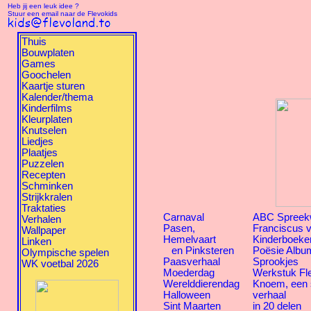
Heb jij een leuk idee ?
Stuur een email naar de Flevokids
Thuis
Bouwplaten
Games
Goochelen
Kaartje sturen
Kalender/thema
Kinderfilms
Kleurplaten
Knutselen
Liedjes
Plaatjes
Puzzelen
Recepten
Schminken
Strijkkralen
Traktaties
Carnaval
ABC Spreek
Verhalen
Pasen,
Franciscus v
Wallpaper
Hemelvaart
Kinderboeke
Linken
en Pinksteren
Poësie Albu
Olympische spelen
Paasverhaal
Sprookjes
WK voetbal 2026
Moederdag
Werkstuk Fl
Werelddierendag
Knoem, een
Halloween
verhaal
Sint Maarten
in 20 delen