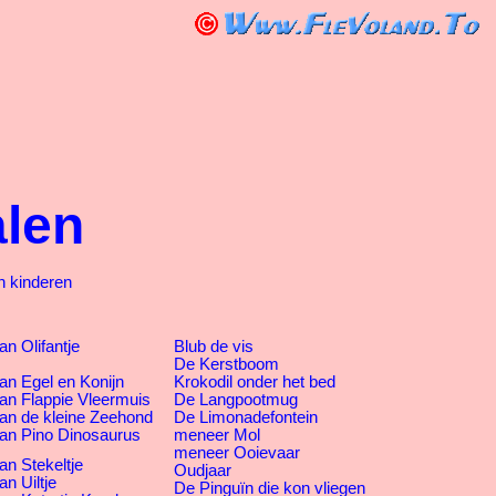
alen
n kinderen
n Olifantje
Blub de vis
De Kerstboom
an Egel en Konijn
Krokodil onder het bed
an Flappie Vleermuis
De Langpootmug
an de kleine Zeehond
De Limonadefontein
an Pino Dinosaurus
meneer Mol
meneer Ooievaar
an Stekeltje
Oudjaar
n Uiltje
De Pinguïn die kon vliegen