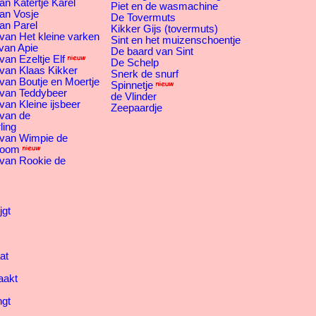
an Katertje Karel
Piet en de wasmachine
an Vosje
De Tovermuts
an Parel
Kikker Gijs (tovermuts)
van Het kleine varken
Sint en het muizenschoentje
van Apie
De baard van Sint
an Ezeltje Elf
De Schelp
van Klaas Kikker
Snerk de snurf
van Boutje en Moertje
Spinnetje
 van Teddybeer
de Vlinder
van Kleine ijsbeer
Zeepaardje
 van de
ling
 van Wimpie de
boom
 van Rookie de
jgt
at
aakt
ngt