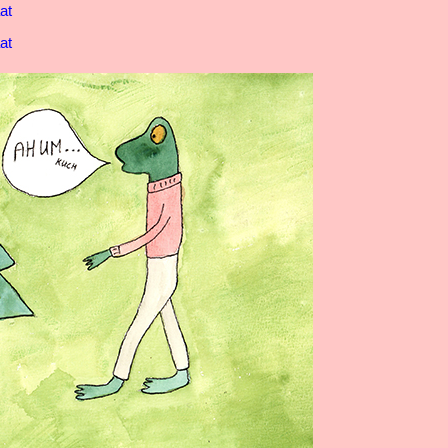
at
at