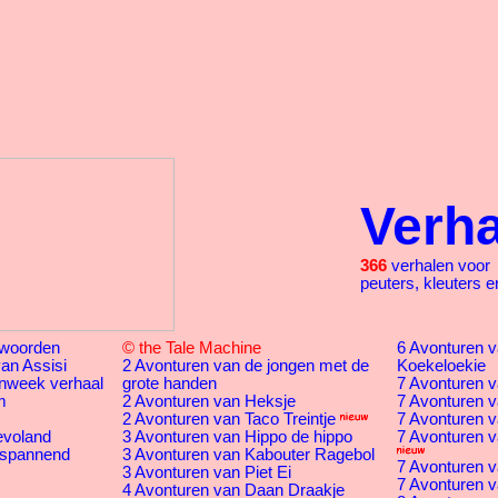
Verh
366
verhalen voor
peuters, kleuters e
woorden
© the Tale Machine
6 Avonturen va
an Assisi
2 Avonturen van de jongen met de
Koekeloekie
nweek verhaal
grote handen
7 Avonturen v
m
2 Avonturen van Heksje
7 Avonturen v
2 Avonturen van Taco Treintje
7 Avonturen v
evoland
3 Avonturen van Hippo de hippo
7 Avonturen v
 spannend
3 Avonturen van Kabouter Ragebol
7 Avonturen v
3 Avonturen van Piet Ei
7 Avonturen va
4 Avonturen van Daan Draakje