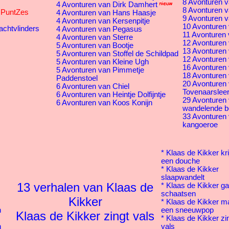
8 Avonturen v
4 Avonturen van Dirk Damhert
8 Avonturen v
s PuntZes
4 Avonturen van Hans Haasje
9 Avonturen v
4 Avonturen van Kersenpitje
10 Avonturen 
achtvlinders
4 Avonturen van Pegasus
11 Avonturen 
4 Avonturen van Sterre
12 Avonturen v
5 Avonturen van Bootje
13 Avonturen 
5 Avonturen van Stoffel de Schildpad
12 Avonturen 
5 Avonturen van Kleine Ugh
16 Avonturen
5 Avonturen van Pimmetje
18 Avonturen 
Paddenstoel
20 Avonturen
6 Avonturen van Chiel
Tovenaarsleer
6 Avonturen van Heintje Dolfijntje
29 Avonturen
6 Avonturen van Koos Konijn
wandelende 
33 Avonturen
kangoeroe
* Klaas de Kikker kri
een douche
* Klaas de Kikker
slaapwandelt
13 verhalen van Klaas de
* Klaas de Kikker ga
schaatsen
Kikker
* Klaas de Kikker m
n
een sneeuwpop
Klaas de Kikker zingt vals
* Klaas de Kikker zi
h
vals