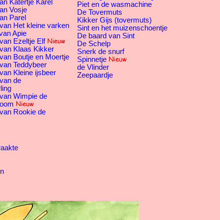
an Katertje Karel
Piet en de wasmachine
an Vosje
De Tovermuts
an Parel
Kikker Gijs (tovermuts)
van Het kleine varken
Sint en het muizenschoentje
van Apie
De baard van Sint
an Ezeltje Elf
De Schelp
van Klaas Kikker
Snerk de snurf
van Boutje en Moertje
Spinnetje
 van Teddybeer
de Vlinder
van Kleine ijsbeer
Zeepaardje
 van de
ling
 van Wimpie de
boom
 van Rookie de
raakte
en