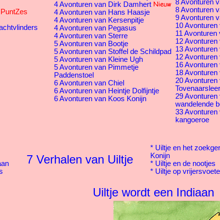
8 Avonturen v
4 Avonturen van Dirk Damhert
8 Avonturen v
s PuntZes
4 Avonturen van Hans Haasje
9 Avonturen v
4 Avonturen van Kersenpitje
10 Avonturen 
achtvlinders
4 Avonturen van Pegasus
11 Avonturen 
4 Avonturen van Sterre
12 Avonturen v
5 Avonturen van Bootje
13 Avonturen 
5 Avonturen van Stoffel de Schildpad
12 Avonturen 
5 Avonturen van Kleine Ugh
16 Avonturen
5 Avonturen van Pimmetje
18 Avonturen 
Paddenstoel
20 Avonturen
6 Avonturen van Chiel
Tovenaarsleer
6 Avonturen van Heintje Dolfijntje
29 Avonturen
6 Avonturen van Koos Konijn
wandelende 
33 Avonturen
kangoeroe
*
Uiltje en het zoekge
Konijn
7 Verhalen van Uiltje
aan
*
Uiltje en de nootjes
s
*
Uiltje op vrijersvoet
Uiltje wordt een Indiaan