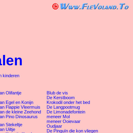
alen
n kinderen
n Olifantje
Blub de vis
De Kerstboom
an Egel en Konijn
Krokodil onder het bed
an Flappie Vleermuis
De Langpootmug
an de kleine Zeehond
De Limonadefontein
an Pino Dinosaurus
meneer Mol
meneer Ooievaar
an Stekeltje
Oudjaar
n Uiltje
De Pinguïn die kon vliegen