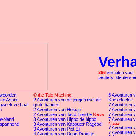
Verh
366
verhalen voor
peuters, kleuters e
woorden
© the Tale Machine
6 Avonturen va
an Assisi
2 Avonturen van de jongen met de
Koekeloekie
nweek verhaal
grote handen
7 Avonturen v
m
2 Avonturen van Heksje
7 Avonturen v
2 Avonturen van Taco Treintje
7 Avonturen v
evoland
3 Avonturen van Hippo de hippo
7 Avonturen v
 spannend
3 Avonturen van Kabouter Ragebol
7 Avonturen v
3 Avonturen van Piet Ei
7 Avonturen va
4 Avonturen van Daan Draakje