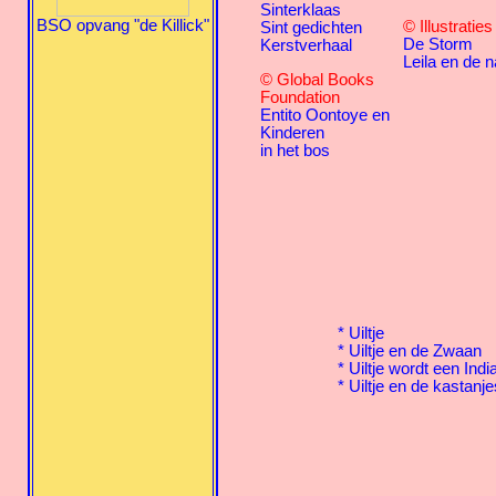
Sinterklaas
BSO opvang "de Killick"
© Illustratie
Sint gedichten
De Storm
Kerstverhaal
Leila en de n
© Global Books
Foundation
Entito Oontoye en
Kinderen
in het bos
*
Uiltje
*
Uiltje en de Zwaan
*
Uiltje wordt een Indi
*
Uiltje en de kastanje