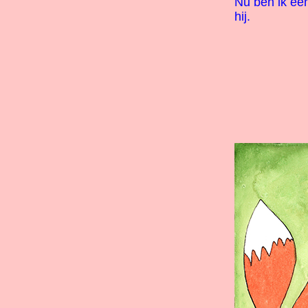
Nu ben ik een
hij.