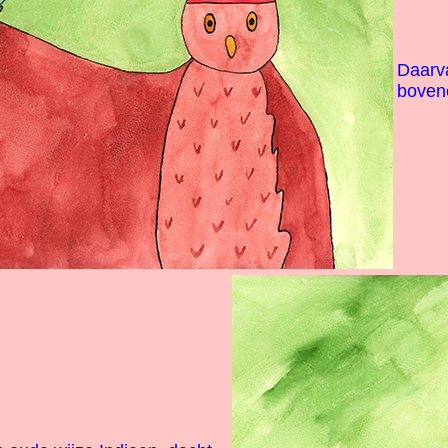
Daarva
boveno