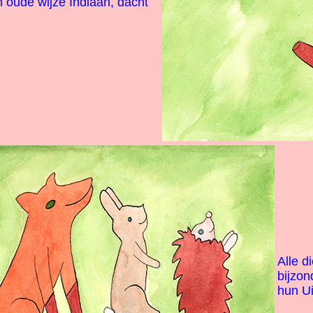
 oude wijze Indiaan, dacht
Alle d
bijzon
hun Uil