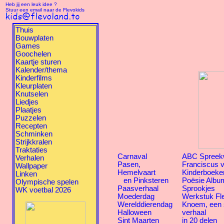
Heb jij een leuk idee ?
Stuur een email naar de Flevokids
Thuis
Bouwplaten
Games
Goochelen
Kaartje sturen
Kalender/thema
Kinderfilms
Kleurplaten
Knutselen
Liedjes
Plaatjes
Puzzelen
Recepten
Schminken
Strijkkralen
Traktaties
Carnaval
ABC Spreek
Verhalen
Pasen,
Franciscus v
Wallpaper
Hemelvaart
Kinderboeke
Linken
en Pinksteren
Poësie Albu
Olympische spelen
Paasverhaal
Sprookjes
WK voetbal 2026
Moederdag
Werkstuk Fl
Werelddierendag
Knoem, een
Halloween
verhaal
Sint Maarten
in 20 delen