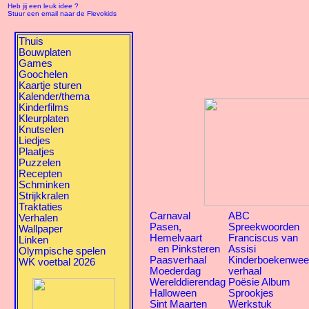
Heb jij een leuk idee ?
Stuur een email naar de Flevokids
Thuis
Bouwplaten
Games
Goochelen
Kaartje sturen
Kalender/thema
Kinderfilms
Kleurplaten
Knutselen
Liedjes
Plaatjes
Puzzelen
Recepten
Schminken
Strijkkralen
Traktaties
Carnaval
ABC
Verhalen
Pasen,
Spreekwoorden
Wallpaper
Hemelvaart
Franciscus van
Linken
en Pinksteren
Assisi
Olympische spelen
Paasverhaal
Kinderboekenwe
WK voetbal 2026
Moederdag
verhaal
Werelddierendag
Poësie Album
Halloween
Sprookjes
Sint Maarten
Werkstuk