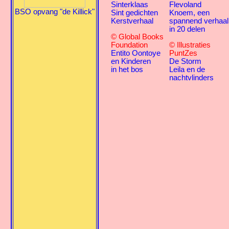
Sinterklaas
Flevoland
BSO opvang "de Killick"
Sint gedichten
Knoem, een
Kerstverhaal
spannend verhaal
in 20 delen
© Global Books
Foundation
© Illustraties
Entito Oontoye
PuntZes
en Kinderen
De Storm
in het bos
Leila en de
nachtvlinders