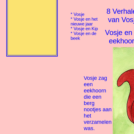
8 Verhal
*
Vosje
van Vos
*
Vosje en het
nieuwe jaar
*
Vosje en Kip
Vosje en
*
Vosje en de
beek
eekhoo
Vosje zag
een
eekhoorn
die een
berg
nootjes aan
het
verzamelen
was.