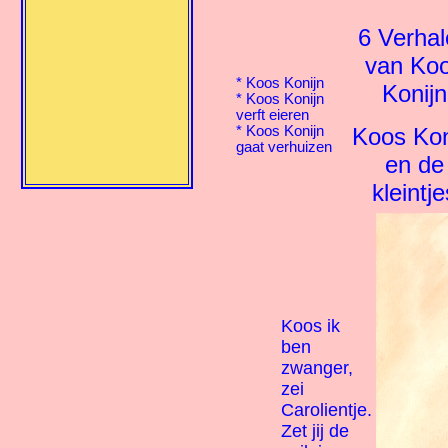
6 Verha
van Ko
*
Koos Konijn
Konijn
*
Koos Konijn
verft eieren
Koos Kon
*
Koos Konijn
gaat verhuizen
en de
kleintje
Koos ik
ben
zwanger,
zei
Carolientje.
Zet jij de