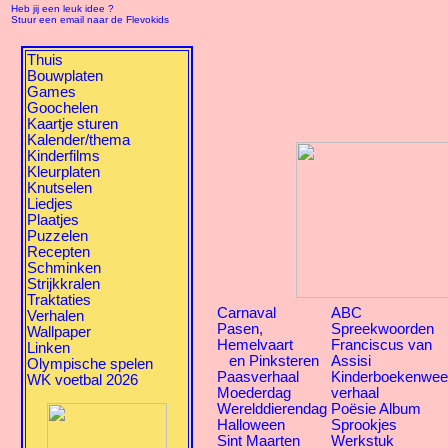
Heb jij een leuk idee ?
Stuur een email naar de Flevokids
Thuis
Bouwplaten
Games
Goochelen
Kaartje sturen
Kalender/thema
Kinderfilms
Kleurplaten
Knutselen
Liedjes
Plaatjes
Puzzelen
Recepten
Schminken
Strijkkralen
Traktaties
Carnaval
ABC
Verhalen
Pasen,
Spreekwoorden
Wallpaper
Hemelvaart
Franciscus van
Linken
en Pinksteren
Assisi
Olympische spelen
Paasverhaal
Kinderboekenwe
WK voetbal 2026
Moederdag
verhaal
Werelddierendag
Poësie Album
Halloween
Sprookjes
Sint Maarten
Werkstuk