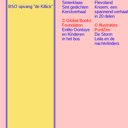
Sinterklaas
Flevoland
BSO opvang "de Killick"
Sint gedichten
Knoem, een
Kerstverhaal
spannend verhaal
in 20 delen
© Global Books
Foundation
© Illustraties
Entito Oontoye
PuntZes
en Kinderen
De Storm
in het bos
Leila en de
nachtvlinders