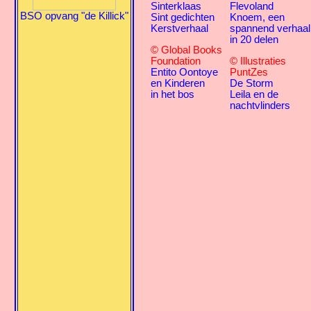
Sinterklaas
Flevoland
BSO opvang "de Killick"
Sint gedichten
Knoem, een
Kerstverhaal
spannend verhaal
in 20 delen
© Global Books
Foundation
© Illustraties
Entito Oontoye
PuntZes
en Kinderen
De Storm
in het bos
Leila en de
nachtvlinders