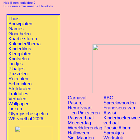
Heb jij een leuk idee ?
Stuur een email naar de Flevokids
Thuis
Bouwplaten
Games
Goochelen
Kaartje sturen
Kalender/thema
Kinderfilms
Kleurplaten
Knutselen
Liedjes
Plaatjes
Puzzelen
Recepten
Schminken
Strijkkralen
Traktaties
Carnaval
ABC
Verhalen
Pasen,
Spreekwoorden
Wallpaper
Hemelvaart
Franciscus van
Linken
en Pinksteren
Assisi
Olympische spelen
Paasverhaal
Kinderboekenwe
WK voetbal 2026
Moederdag
verhaal
Werelddierendag
Poësie Album
Halloween
Sprookjes
Sint Maarten
Werkstuk