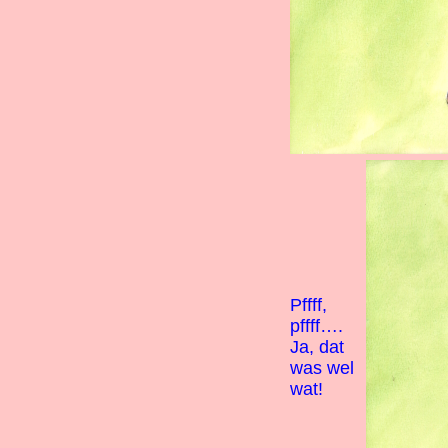
Pffff,
pffff….
Ja, dat
was wel
wat!