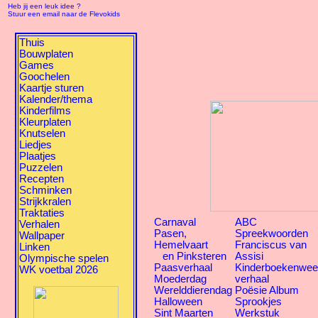
Heb jij een leuk idee ?
Stuur een email naar de Flevokids
Thuis
Bouwplaten
Games
Goochelen
Kaartje sturen
Kalender/thema
Kinderfilms
Kleurplaten
Knutselen
Liedjes
Plaatjes
Puzzelen
Recepten
Schminken
Strijkkralen
Traktaties
Carnaval
ABC
Verhalen
Pasen,
Spreekwoorden
Wallpaper
Hemelvaart
Franciscus van
Linken
en Pinksteren
Assisi
Olympische spelen
Paasverhaal
Kinderboekenwe
WK voetbal 2026
Moederdag
verhaal
Werelddierendag
Poësie Album
Halloween
Sprookjes
Sint Maarten
Werkstuk