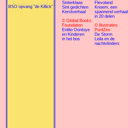
Sinterklaas
Flevoland
BSO opvang "de Killick"
Sint gedichten
Knoem, een
Kerstverhaal
spannend verhaal
in 20 delen
© Global Books
Foundation
© Illustraties
Entito Oontoye
PuntZes
en Kinderen
De Storm
in het bos
Leila en de
nachtvlinders