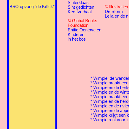
Sinterklaas
BSO opvang "de Killick"
© Illustratie
Sint gedichten
De Storm
Kerstverhaal
Leila en de n
© Global Books
Foundation
Entito Oontoye en
Kinderen
in het bos
*
Wimpie, de wande
*
Wimpie maakt een
*
Wimpie en de herfs
*
Wimpie en de wint
*
Wimpie maakt ee
*
Wimpie en de herd
*
Wimpie en de rivie
*
Wimpie en de appe
*
Wimpie krijgt een 
*
Wimpie rent voor zi