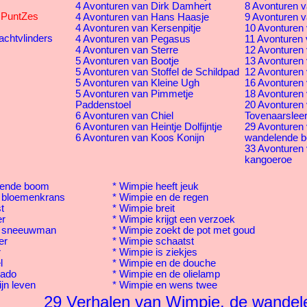
4 Avonturen van Dirk Damhert
8 Avonturen v
s PuntZes
4 Avonturen van Hans Haasje
9 Avonturen v
4 Avonturen van Kersenpitje
10 Avonturen 
achtvlinders
4 Avonturen van Pegasus
11 Avonturen 
4 Avonturen van Sterre
12 Avonturen v
5 Avonturen van Bootje
13 Avonturen 
5 Avonturen van Stoffel de Schildpad
12 Avonturen 
5 Avonturen van Kleine Ugh
16 Avonturen
5 Avonturen van Pimmetje
18 Avonturen 
Paddenstoel
20 Avonturen
6 Avonturen van Chiel
Tovenaarsleer
6 Avonturen van Heintje Dolfijntje
29 Avonturen
6 Avonturen van Koos Konijn
wandelende 
33 Avonturen
kangoeroe
lende boom
*
Wimpie heeft jeuk
 bloemenkrans
*
Wimpie en de regen
t
*
Wimpie breit
er
*
Wimpie krijgt een verzoek
n sneeuwman
*
Wimpie zoekt de pot met goud
er
*
Wimpie schaatst
r
*
Wimpie is ziekjes
l
*
Wimpie en de douche
kado
*
Wimpie en de olielamp
jn leven
*
Wimpie en wens twee
29 Verhalen van Wimpie, de wande