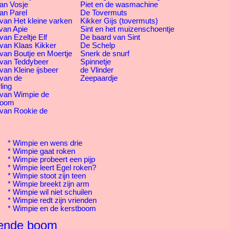
an Vosje
Piet en de wasmachine
an Parel
De Tovermuts
van Het kleine varken
Kikker Gijs (tovermuts)
van Apie
Sint en het muizenschoentje
an Ezeltje Elf
De baard van Sint
van Klaas Kikker
De Schelp
van Boutje en Moertje
Snerk de snurf
 van Teddybeer
Spinnetje
van Kleine ijsbeer
de Vlinder
 van de
Zeepaardje
ling
 van Wimpie de
boom
 van Rookie de
*
Wimpie en wens drie
*
Wimpie gaat roken
*
Wimpie probeert een pijp
*
Wimpie leert Egel roken?
*
Wimpie stoot zijn teen
*
Wimpie breekt zijn arm
*
Wimpie wil niet schuilen
*
Wimpie redt zijn vrienden
*
Wimpie en de kerstboom
lende boom