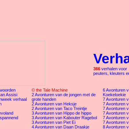
Verh
366
verhalen voor
peuters, kleuters e
woorden
© the Tale Machine
6 Avonturen va
an Assisi
2 Avonturen van de jongen met de
Koekeloekie
nweek verhaal
grote handen
7 Avonturen v
m
2 Avonturen van Heksje
7 Avonturen v
2 Avonturen van Taco Treintje
7 Avonturen v
evoland
3 Avonturen van Hippo de hippo
7 Avonturen v
 spannend
3 Avonturen van Kabouter Ragebol
7 Avonturen v
3 Avonturen van Piet Ei
7 Avonturen va
4 Avonturen van Daan Draakje
8 Avonturen v