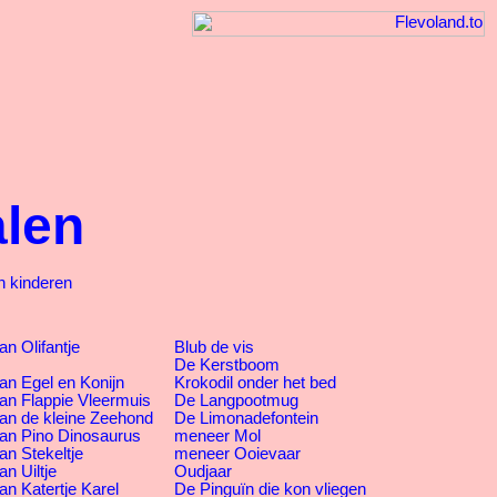
alen
n kinderen
n Olifantje
Blub de vis
De Kerstboom
an Egel en Konijn
Krokodil onder het bed
an Flappie Vleermuis
De Langpootmug
an de kleine Zeehond
De Limonadefontein
an Pino Dinosaurus
meneer Mol
an Stekeltje
meneer Ooievaar
n Uiltje
Oudjaar
an Katertje Karel
De Pinguïn die kon vliegen