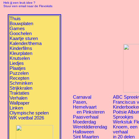
Heb jij een leuk idee ?
Stuur een email naar de Flevokids
Thuis
Bouwplaten
Games
Goochelen
Kaartje sturen
Kalender/thema
Kinderfilms
Kleurplaten
Knutselen
Liedjes
Plaatjes
Puzzelen
Recepten
Schminken
Strijkkralen
Traktaties
Carnaval
ABC Spreek
Verhalen
Pasen,
Franciscus v
Wallpaper
Hemelvaart
Kinderboeke
Linken
en Pinksteren
Poësie Albu
Olympische spelen
Paasverhaal
Sprookjes
WK voetbal 2026
Moederdag
Werkstuk Fl
Werelddierendag
Knoem, een
Halloween
verhaal
Sint Maarten
in 20 delen