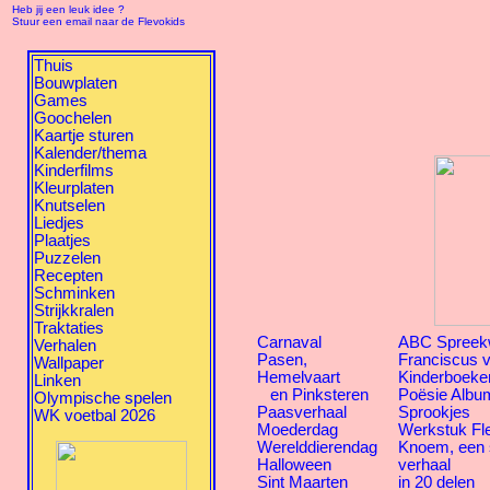
Heb jij een leuk idee ?
Stuur een email naar de Flevokids
Thuis
Bouwplaten
Games
Goochelen
Kaartje sturen
Kalender/thema
Kinderfilms
Kleurplaten
Knutselen
Liedjes
Plaatjes
Puzzelen
Recepten
Schminken
Strijkkralen
Traktaties
Carnaval
ABC Spreek
Verhalen
Pasen,
Franciscus v
Wallpaper
Hemelvaart
Kinderboeke
Linken
en Pinksteren
Poësie Albu
Olympische spelen
Paasverhaal
Sprookjes
WK voetbal 2026
Moederdag
Werkstuk Fl
Werelddierendag
Knoem, een
Halloween
verhaal
Sint Maarten
in 20 delen