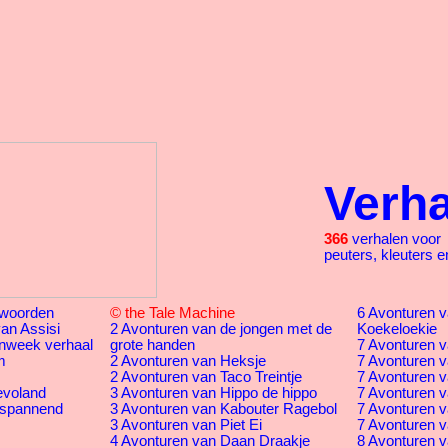
Verh
366
verhalen voor
peuters, kleuters e
woorden
© the Tale Machine
6 Avonturen va
an Assisi
2 Avonturen van de jongen met de
Koekeloekie
nweek verhaal
grote handen
7 Avonturen v
m
2 Avonturen van Heksje
7 Avonturen v
2 Avonturen van Taco Treintje
7 Avonturen v
evoland
3 Avonturen van Hippo de hippo
7 Avonturen v
 spannend
3 Avonturen van Kabouter Ragebol
7 Avonturen v
3 Avonturen van Piet Ei
7 Avonturen va
4 Avonturen van Daan Draakje
8 Avonturen v