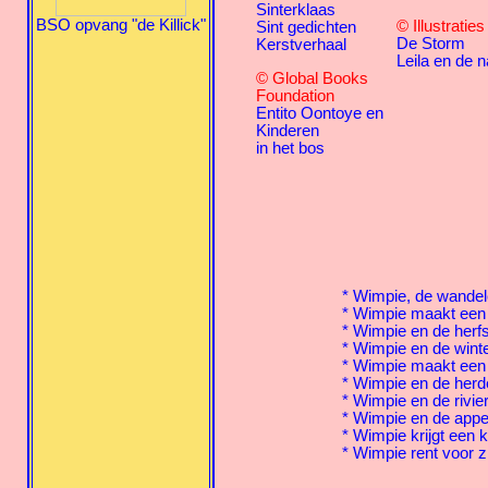
Sinterklaas
BSO opvang "de Killick"
© Illustratie
Sint gedichten
De Storm
Kerstverhaal
Leila en de n
© Global Books
Foundation
Entito Oontoye en
Kinderen
in het bos
*
Wimpie, de wande
*
Wimpie maakt een
*
Wimpie en de herfs
*
Wimpie en de wint
*
Wimpie maakt ee
*
Wimpie en de herd
*
Wimpie en de rivie
*
Wimpie en de appe
*
Wimpie krijgt een 
*
Wimpie rent voor zi