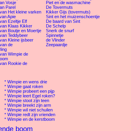
an Vosje
Piet en de wasmachine
an Parel
De Tovermuts
van Het kleine varken
Kikker Gijs (tovermuts)
van Apie
Sint en het muizenschoentje
an Ezeltje Elf
De baard van Sint
van Klaas Kikker
De Schelp
van Boutje en Moertje
Snerk de snurf
 van Teddybeer
Spinnetje
van Kleine ijsbeer
de Vlinder
 van de
Zeepaardje
ling
 van Wimpie de
boom
 van Rookie de
*
Wimpie en wens drie
*
Wimpie gaat roken
*
Wimpie probeert een pijp
*
Wimpie leert Egel roken?
*
Wimpie stoot zijn teen
*
Wimpie breekt zijn arm
*
Wimpie wil niet schuilen
*
Wimpie redt zijn vrienden
*
Wimpie en de kerstboom
lende boom