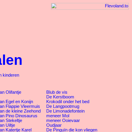
alen
n kinderen
n Olifantje
Blub de vis
De Kerstboom
an Egel en Konijn
Krokodil onder het bed
an Flappie Vleermuis
De Langpootmug
an de kleine Zeehond
De Limonadefontein
an Pino Dinosaurus
meneer Mol
an Stekeltje
meneer Ooievaar
n Uiltje
Oudjaar
an Katertje Karel
De Pinguïn die kon vliegen