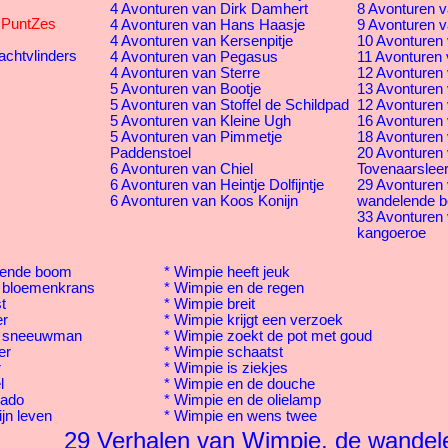
4 Avonturen van Dirk Damhert
8 Avonturen v
s PuntZes
4 Avonturen van Hans Haasje
9 Avonturen v
4 Avonturen van Kersenpitje
10 Avonturen 
achtvlinders
4 Avonturen van Pegasus
11 Avonturen 
4 Avonturen van Sterre
12 Avonturen v
5 Avonturen van Bootje
13 Avonturen 
5 Avonturen van Stoffel de Schildpad
12 Avonturen 
5 Avonturen van Kleine Ugh
16 Avonturen
5 Avonturen van Pimmetje
18 Avonturen 
Paddenstoel
20 Avonturen
6 Avonturen van Chiel
Tovenaarsleer
6 Avonturen van Heintje Dolfijntje
29 Avonturen
6 Avonturen van Koos Konijn
wandelende 
33 Avonturen
kangoeroe
lende boom
*
Wimpie heeft jeuk
 bloemenkrans
*
Wimpie en de regen
t
*
Wimpie breit
er
*
Wimpie krijgt een verzoek
n sneeuwman
*
Wimpie zoekt de pot met goud
er
*
Wimpie schaatst
r
*
Wimpie is ziekjes
l
*
Wimpie en de douche
kado
*
Wimpie en de olielamp
jn leven
*
Wimpie en wens twee
29 Verhalen van Wimpie, de wande