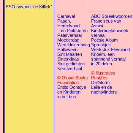
BSO opvang "de Killick"
Carnaval
ABC Spreekwoorden
Pasen,
Franciscus van
Hemelvaart
Assisi
en Pinksteren
Kinderboekenweek
Paasverhaal
verhaal
Moederdag
Poësie Album
Werelddierendag
Sprookjes
Halloween
Werkstuk Flevoland
Sint Maarten
Knoem, een
Sinterklaas
spannend verhaal
Sint gedichten
in 20 delen
Kerstverhaal
© Illustraties
© Global Books
PuntZes
Foundation
De Storm
Entito Oontoye
Leila en de
en Kinderen
nachtvlinders
in het bos