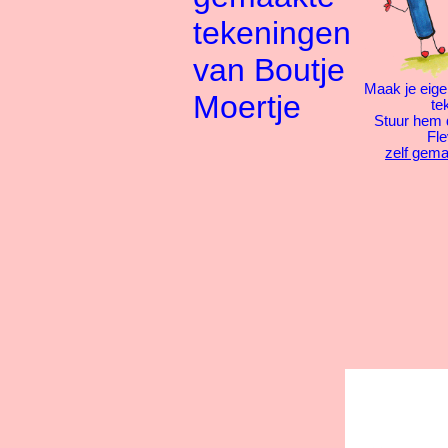
tekeningen
van Boutje
Maak je eige
Moertje
te
Stuur hem 
Fle
zelf gema