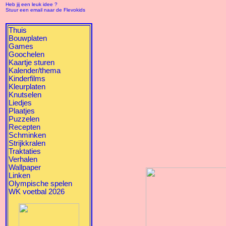
Heb jij een leuk idee ?
Stuur een email naar de Flevokids
Thuis
Bouwplaten
Games
Goochelen
Kaartje sturen
Kalender/thema
Kinderfilms
Kleurplaten
Knutselen
Liedjes
Plaatjes
Puzzelen
Recepten
Schminken
Strijkkralen
Traktaties
Verhalen
Wallpaper
Linken
Olympische spelen
WK voetbal 2026