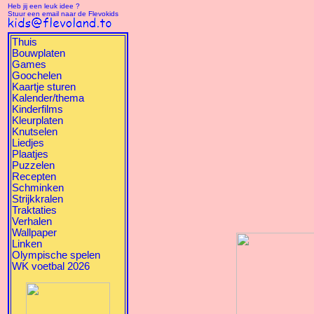
Heb jij een leuk idee ?
Stuur een email naar de Flevokids
Thuis
Bouwplaten
Games
Goochelen
Kaartje sturen
Kalender/thema
Kinderfilms
Kleurplaten
Knutselen
Liedjes
Plaatjes
Puzzelen
Recepten
Schminken
Strijkkralen
Traktaties
Verhalen
Wallpaper
Linken
Olympische spelen
WK voetbal 2026