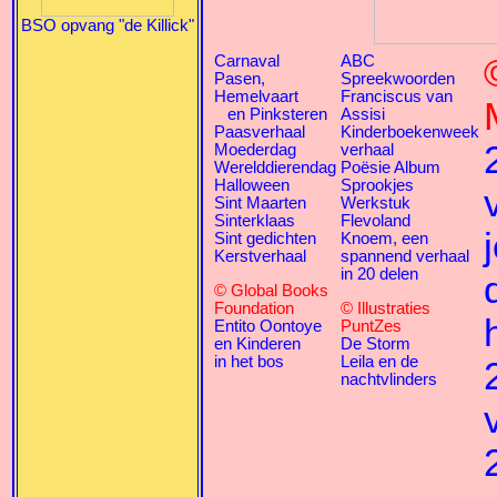
BSO opvang "de Killick"
Carnaval
ABC
Pasen,
Spreekwoorden
Hemelvaart
Franciscus van
en Pinksteren
Assisi
Paasverhaal
Kinderboekenweek
Moederdag
verhaal
Werelddierendag
Poësie Album
Halloween
Sprookjes
Sint Maarten
Werkstuk
Sinterklaas
Flevoland
Sint gedichten
Knoem, een
Kerstverhaal
spannend verhaal
in 20 delen
© Global Books
Foundation
© Illustraties
Entito Oontoye
PuntZes
en Kinderen
De Storm
in het bos
Leila en de
nachtvlinders