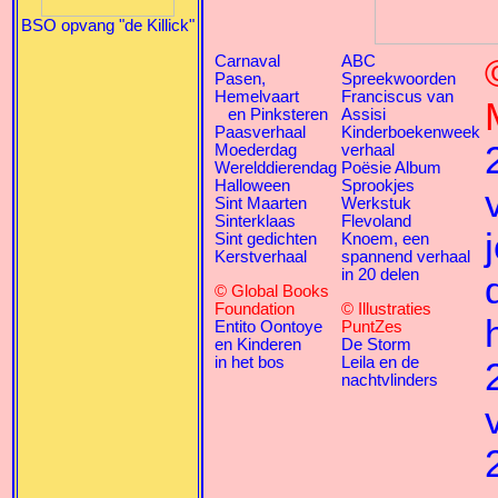
BSO opvang "de Killick"
Carnaval
ABC
Pasen,
Spreekwoorden
Hemelvaart
Franciscus van
en Pinksteren
Assisi
Paasverhaal
Kinderboekenweek
Moederdag
verhaal
Werelddierendag
Poësie Album
Halloween
Sprookjes
Sint Maarten
Werkstuk
Sinterklaas
Flevoland
Sint gedichten
Knoem, een
Kerstverhaal
spannend verhaal
in 20 delen
© Global Books
Foundation
© Illustraties
Entito Oontoye
PuntZes
en Kinderen
De Storm
in het bos
Leila en de
nachtvlinders