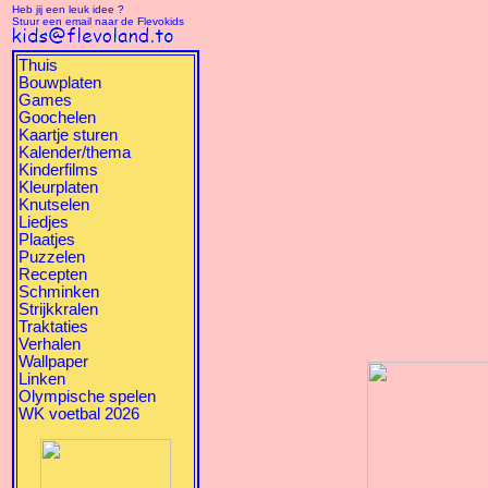
Heb jij een leuk idee ?
Stuur een email naar de Flevokids
Thuis
Bouwplaten
Games
Goochelen
Kaartje sturen
Kalender/thema
Kinderfilms
Kleurplaten
Knutselen
Liedjes
Plaatjes
Puzzelen
Recepten
Schminken
Strijkkralen
Traktaties
Verhalen
Wallpaper
Linken
Olympische spelen
WK voetbal 2026