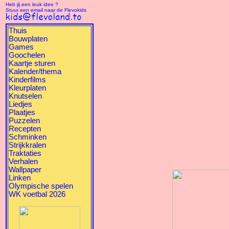
Heb jij een leuk idee ?
Stuur een email naar de Flevokids
Thuis
Bouwplaten
Games
Goochelen
Kaartje sturen
Kalender/thema
Kinderfilms
Kleurplaten
Knutselen
Liedjes
Plaatjes
Puzzelen
Recepten
Schminken
Strijkkralen
Traktaties
Verhalen
Wallpaper
Linken
Olympische spelen
WK voetbal 2026