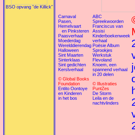
BSO opvang "de Killick"
Carnaval
ABC
Pasen,
Spreekwoorden
Hemelvaart
Franciscus van
en Pinksteren
Assisi
Paasverhaal
Kinderboekenweek
Moederdag
verhaal
Werelddierendag
Poësie Album
Halloween
Sprookjes
Sint Maarten
Werkstuk
Sinterklaas
Flevoland
Sint gedichten
Knoem, een
Kerstverhaal
spannend verhaal
in 20 delen
© Global Books
Foundation
© Illustraties
Entito Oontoye
PuntZes
en Kinderen
De Storm
in het bos
Leila en de
nachtvlinders