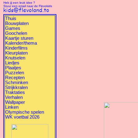
Heb jij een leuk idee ?
Stuur een email naar de Flevokids
Thuis
Bouwplaten
Games
Goochelen
Kaartje sturen
Kalender/thema
Kinderfilms
Kleurplaten
Knutselen
Liedjes
Plaatjes
Puzzelen
Recepten
Schminken
Strijkkralen
Traktaties
Verhalen
Wallpaper
Linken
Olympische spelen
WK voetbal 2026