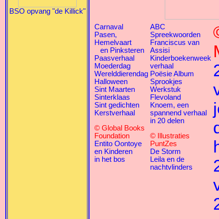
BSO opvang "de Killick"
Carnaval
ABC
Pasen,
Spreekwoorden
Hemelvaart
Franciscus van
en Pinksteren
Assisi
Paasverhaal
Kinderboekenweek
Moederdag
verhaal
Werelddierendag
Poësie Album
Halloween
Sprookjes
Sint Maarten
Werkstuk
Sinterklaas
Flevoland
Sint gedichten
Knoem, een
Kerstverhaal
spannend verhaal
in 20 delen
© Global Books
Foundation
© Illustraties
Entito Oontoye
PuntZes
en Kinderen
De Storm
in het bos
Leila en de
nachtvlinders